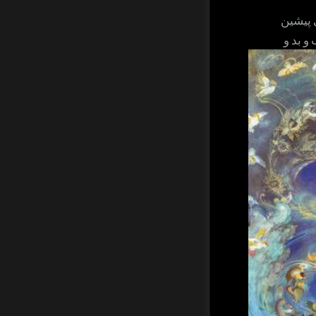
 پیشین
و بد و