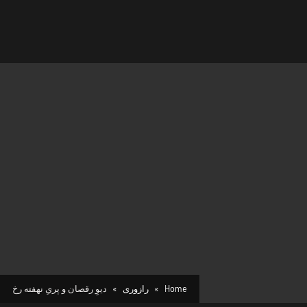
Home
رازوری
دیوِ رقصان و پریِ نهفته رخ