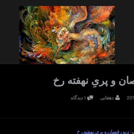
صان و پریِ نهفته رخ
By
برای
دهقانی
۱ دیدگاه
دیوِ
رقصان
و
پریِ
ف:
دیو رقصان و پری نهفته رخ