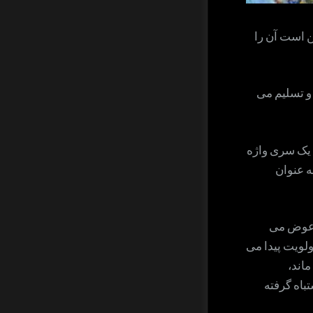
کن است آن را
و تسلیم می
ن یک سری واژه
ه عنوان
 عوض می
لویت پیدا می
ماند،
باه گرفته