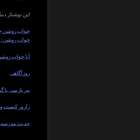
این نوشتار دنب
خواب روشن 
خواب روشن: ت
آیا خواب روش
روزآگاهی
پیر پارسی یا گ
رازور کیست و
حدیث مدرسه، خا