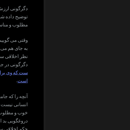
دگرگونی ارزش 
توضیح داده شد،
مطلوب و مناس
وقتی می گویی
به جای هم می ن
نظر اخلاقی س
دگرگونی در ج
ست که وی برای
است
.
آنچه را که جام
انسانی نیست ا
خوب و مطلوب ب
دروغگویی بد ا
حکم اخلاقی س