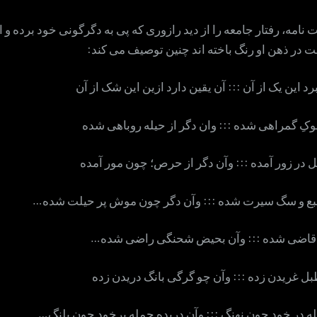
نامه، رفتار جامعه را از دید رازوری که پی به دگرگونی خود برده و 
 در ذهن او رنگ باخته اند چنین توصیف می کند:
د این یک از آن ::: آن یقین دارد ازین این شک از آن
کِ گمراهی شده ::: وان دگر از حیله روباهی شده
 در زور آمده ::: وآن دگر از حرص؛ چون مور آمده
ع و سگ سیرت شده ::: وآن دگر چون موش پر حیلت شده…
 قاضی شده ::: وآن بحیض شحنگی راضی شده…
ل غریدن زده ::: وآن چو گرگی بانگ دریدن زده
ه در خود چون نهنگ ::: وآن دریده جمله برخود چون پلنگ…