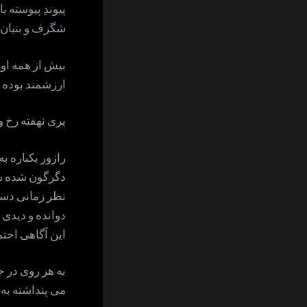
پیوندِ پیوسته با
شگرف و بنیان ا
بیش از همه اول
ارزشمند بوده 
پری نهفته رخ 
رازور یکباره ب
دگرگون شده شگ
نظر زمانی دستا
دوانده و دیدی 
این آگاهی احتما
به هر روی در ج
می پنداشته به