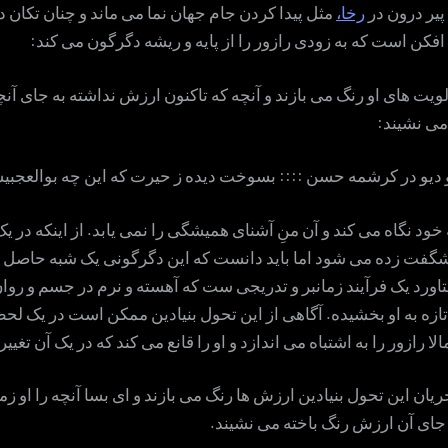
 پیر درون در
رخا،
مثل پیدا کردن جام جهان نما می ماند و چنان تکان د
فکن است که به زودی رازور را از پایه و ریشه دگرگون می کند:
ویت های او رنگ می بازند و آنچه که تاکنون ارزش نداشته به جای آنچ
می نشیند:
و دیو در کرشمه حسن :::: بسوخت دیده ز حیرت که این چه بوالعجبی
ه خود نگاه می کند و آن منِ آشنای همیشگی را نمی یابد. از اینکه در 
فت زده می شود اما باید دانست که این دگرگونی یک شبه حاصل ن
ورد یک فرآیند زمانبر و تدریجی ست که آهسته و نرم در جسم و روان
تازه به او بخشیده. آگاهی از این تحول بنیادین ممکن است در یک لح
لا رازور را به اشتباه می اندازد و او را قانع می کند که در یک آن تغی
ریان این تحول بنیادین ارزش ها رنگ می بازند و ای بسا آنچه را او 
 جای آن ارزش رنگ باخته می نشیند.