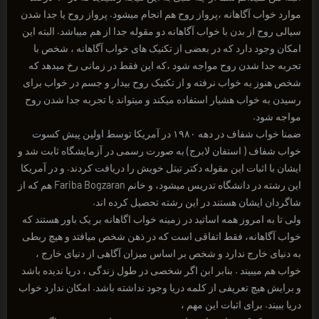
موارد خواب آگاهانه ،پرواز روح هم انجام میشود. پرواز روح یا جدا شدن
سیالی روح از بدن با خواب آگاهانه دو مقوله جدا از هم میباشد. البته این
امکان وجود دارد که در بعضی از تکنیک های خواب آگاهانه ، شخص با
تجربه جدا شدن روح مواجه شود ،که این فقط در زمانی رخ میدهد که
شخص هنوز به خواب نرفته و از تکنیک روح بیدار و جسم در خواب برای
رسیدن به خواب هشیار استفاده میکند و میتواند با تجربه جدا شدن روح
مواجه شود.
ضمنا خواب شفاف در دهه ۱۹۸۰ در آمریکا توسط اولین پیش کسوت
خواب شفاف ( استفان لابرج) به صورت رسمی در آزمایشگاه ثابت شد و
ایشان با اثبات این مقوله دکتر تیتل خویش را دریافت کردند. و در آمریکا
این رشته در دانشگاه تدریس میشود، و خانم Fariba Bogzaran هم که از
شاگردان ایشان هستند در این رشته تحصیل کرده اند.
ولی تا به امروز همه اساتید در زمینه خواب اگاهانه بر یک باور هستند که
خواب آگاهانه، فقط اتفاقی است که در ذهن شخص میافتد و هیچ ربطی
به دنیای خارج ندارد و شخص بر اساس میزان آگاهی از دنیای خارج ،
خواب هم میبیند . بنابر ابن اگر شخصی در طول زندگی ، دریا ندیده باشد
و برایش هیچ تعریفی از کلمه دریا وجود نداشته باشد. امکان ندارد خواب
دریا ببیند. برای اثبات این مهم ،