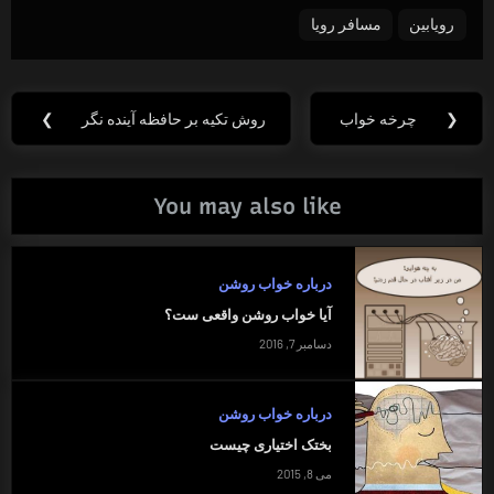
رویابین
مسافر رویا
راهبری
❮
چرخه خواب
روش تکیه بر حافظه آینده نگر
❯
Next
Previous
نوشته
Post:
Post:
You may also like
درباره خواب روشن
آیا خواب روشن واقعی ست؟
دسامبر 7, 2016
درباره خواب روشن
بختک اختیاری چیست
می 8, 2015