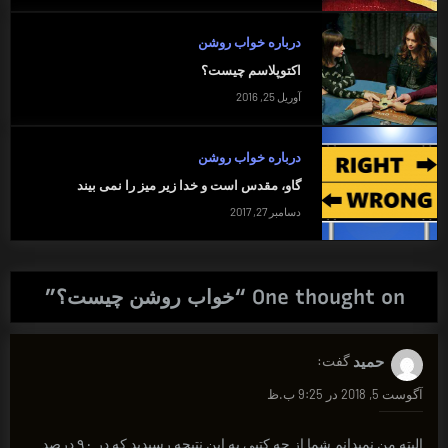
درباره خواب روشن
اکتوپلاسم چیست؟
آوریل 25, 2016
درباره خواب روشن
گاو، مقدس است و خدا زیر میز را نمی بیند
دسامبر 27, 2017
One thought on “
خواب روشن چیست؟
”
حمید
گفت:
آگوست 5, 2018 در 9:25 ب.ظ
البته من نمیدانم شما از چه کتبی به این نتیجه رسیدید که در ۹۰ درصد