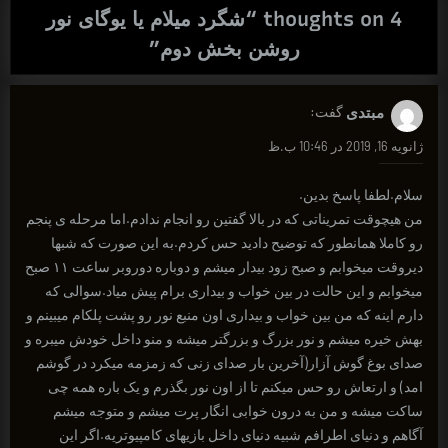
4 thoughts on “
شگرد میلام یا یوگای نور
روشن بخش دوم
”
مبتدی
گفت:
ژانویه 16, 2019 در 10:46 ب.ظ
سلام.لطفا پاسخ بدین.
من هیچوقت تمریناتی که در بالا گفتین رو انجام ندادم.اما مرحله ی پنجم
رو کاملا همانطور که توضیح دادید حس کردم.به این صورت که شبها
دیروقت میخوابم و صبح زود بیدار میشم و دوباره دوروبر ساعت ۱۱ صبح
میخوابم و این حالت در بین خواب و بیداری برام پیش میاد.سوالی که
دارم اینه که من بین خواب و بیداری اون منبع نور رو پشت پلکام میبینم و
بهش خیره میشم و نور بزرگ و بزرگتر میشه و منو داخل خودش میبره و
صدای بوغ گوش آزار(آخرین بار صدای زنی که زمزمه میکرد در گوشم
امد) و ارتعاش رو حس میکنم تا از اون نور بگذرم و یک باره همه چی
ساکت میشه و من به درون خوابی انگار پرت میشم و متوجه میشم
آگاهم و دنیای اطرافم شبیه دنیای داخل بازیهای کامپیوتریه.اگر این