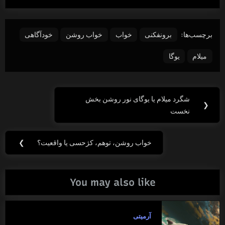
برچسب‌ها:
برونفکنی
خواب
خواب روشن
خودآگاهی
میلام
یوگا
راهبری
شگرد میلام یا یوگای نور روشن بخش
Previous
❮
نوشته
نخست
Post:
خواب روشن، توهم، کژحسی یا واقعیت؟
❯
Next
Post:
You may also like
آرمیتی