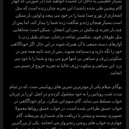
بسیار عظیمی به داخل آن کشیده خواهید شد (در صورتی که چهار
گام پیشین طی شده باشند). این تجربه چنان زنده است که مثل
انفجاری از نور و صدا شما را در خود می پیچد و اولین بار ممکن
است بسیار هیجان زده و شگفت زده شما را بیدار کند. اما پس از
چند بار تجربه ی مکش در متن این انفجار، ممکن است صداهایی
مثل طوفان قوی، شکستن شاخه درختان، صدای طبل زدن یا
آوازهای دسته جمعی با آن همراه شوند در این حال اگر خودآگاهی
خود را نگه دارید و دستپاچه نشوید، پس از چند ثانیه همه چیز در
سکوتی ژرف و سیاهی بی انتها فرو می رود و شما را با خود می
برد. این سیاهی و سکوت ژرف غالبا به تجربه خروج از جسم می
انجامد.
یوگای میلام یکی از موثرترین تمرین های رویابینی ست. که در تمام
مدت شب رویابین را به خود مشغول کرده و در اصل او را بر جریان
خواب مسلط می نماید. گام سوم این شگرد، برای خودآگاهی در
خواب عمیق طراحی شده است. در خواب عمیق رویاها معمولا
تصویری نیستند و بیشتر با دریافت های شنیداری مرتبطند. گام
چهارم به خواب های روشن زنجیروار می انجامد. یکی از بزرگترین