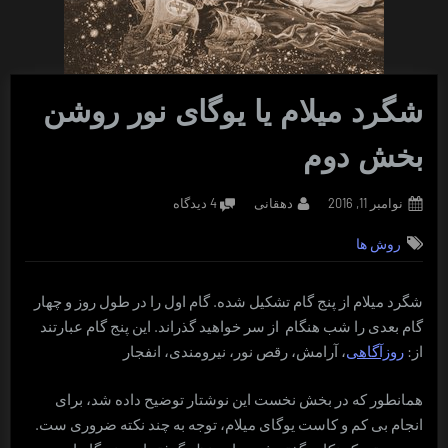
شگرد میلام یا یوگای نور روشن
بخش دوم
Posted
By
برای
نوامبر 11, 2016
دهقانی
4 دیدگاه
on
شگرد
روش ها
میلام
یا
یوگای
شگرد میلام از پنج گام تشکیل شده. گام اول را در طول روز و چهار
نور
گام بعدی را شب هنگام از سر خواهید گذراند. این پنج گام عبارتند
روشن
بخش
از:
روزآگاهی
، آرامش، رقص نور، نیرومندی، انفجار
دوم
همانطور که در بخش نخست این نوشتار توضیح داده شد، برای
انجام بی کم و کاست یوگای میلام، توجه به چند نکته ضروری ست.