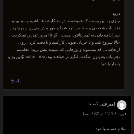
درود
نیازی به این نیست که همیشه ما در بند کلیشه ها باشیم و باید ببینید
تجربیات شخصی و منحصربفرد شما چطور پیش می‌رن و مهم‌ترین
چیز ادامه دادن به تمیریناتتون هست. اگر تا امروز تمرین نمیکردید
حالا شروع کنید و با جریان صوتی کار کنید و با دقت کردن روی
ارتعاشاتی که میشنوید و نورهایی که میبینید پیش برید! مطمئنم
تجربیات بعدیتون شگفت انگیز تر خواهند بود. matin_reza@ پیروز و
پایدار باشید
پاسخ
امیرعلی
گفت:
فوریه 8, 2020 در 6:32 ب.ظ
سلام خسته نباشید