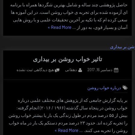
حاصل پژوهشی چند ساله و شامل بهترین شگردها همراه با برنامه
ای آزموده شده برای تجربه ی خواب روشن است. در این آموزه ها
سعی کرده ام که با تکیه بر آخرین تحقیقات علمی و با روش هایی
“آموزه
آسان و بسیار قوی، به دور از …
Read More
»
های
خواب
روشن”
تاثیر خواب روشن بر بیداری
Posted
By
برای
دسامبر 16, 2017
دهقانی
هیچ دیدگاهی
ثبت نشده
on
تاثیر
خواب
درباره خواب روشن
روشن
بر
بر پایه گزارش جامعی که از پژوهش های مختلف علمی درباره
بیداری
خواب روشن در پنجاه سال گذشته (۱۹۶۶ / ۲۰۱۶) انجام گرفته:
بیش از ۵۵ درصد مردم در طول زندگی یک بار یا بیشتر خواب روشن
را تجربه کرده اند. حدود ۲۳ درصد مردم دستکم یک بار در ماه خواب
“تاثیر
روشن را تجربه می کنند. …
Read More
»