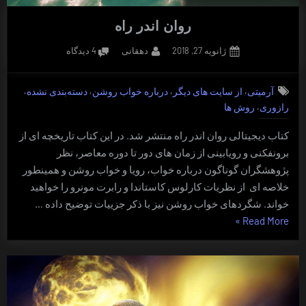
روان اندر راه
Posted
By
برای
ژانویه 27, 2018
دهقانی
4 دیدگاه
on
روان
اندر
,
,
,
,
آرمیتی
از سایت های دیگر
درباره خواب روشن
دسته‌بندی نشده
راه
,
رازوری
روش ها
کتاب دیجیتالی روان اندر راه منتشر شد. در این کتاب تاریخچه ای از
برونفکنی و رویابینی از زمان های دور تا دوره معاصر، نظر
پژوهشگران گوناگون درباره خواب، رویا و خواب روشن و همینطور
خلاصه ای از نظریات کارلوس کاستاندا و رابرت مونرو را خواهید
خواند. شگردهای خواب روشن نیز با ذکر جزییات توضیح داده …
“روان
»
Read More
اندر
راه”