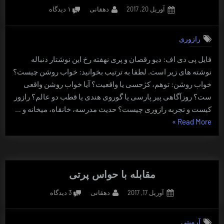
از
Posted
By
برای
آوریل 20, 2017
دهقانی
۱ دیدگاه
بدن”
on
دیوِ
رقصان
رازوری
و
پریِ
فایل پی دی اف: دیو رقصان و پری نهفته رخ این نوشتار دنباله
نهفته
نوشته های زیر است. لطفا به ترتیب بخوانید: خواب روشن چیست؟
رخ
خواب روشن: توهم، کژحسی یا واقعیت؟ آیا خواب روشن واقعی
ست؟ روزآگاهی پیر پارسی یا گوروی هندی یا قطب دو عالم؟ رازور
کیست و تجربه رازوری چیست؟ حدیث مدرسه، خانقاه، میخانه و …
“دیوِ
»
Read More
رقصان
و
پریِ
نهفته
مقابله با حواس پرتی
رخ”
Posted
By
برای
آوریل 17, 2017
دهقانی
3 دیدگاه
on
مقابله
با
آرمیتی
حواس