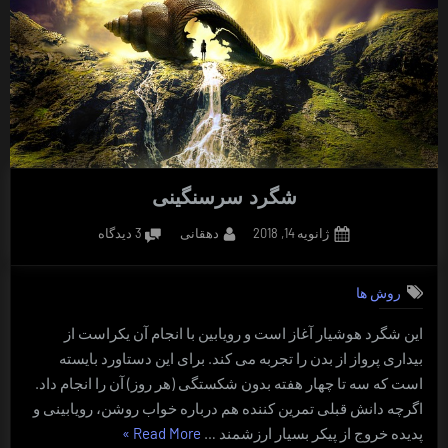
شگرد سرسنگینی
Posted
By
برای
ژانویه 14, 2018
دهقانی
3 دیدگاه
on
شگرد
سرسنگینی
روش ها
این شگرد هوشیار آغاز است و رویابین با انجام آن یکراست از
بیداری پرواز از بدن را تجربه می کند. برای این دستاورد بایسته
است که سه تا چهار هفته بدون شکستگی (هر روز) آن را انجام داد.
اگرچه دانش قبلی تمرین کننده هم درباره خواب روشن، رویابینی و
“شگرد
پدیده خروج از پیکر بسیار ارزشمند …
Read More
»