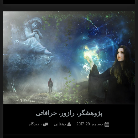
سرسنگینی”
پژوهشگر، رازور، خرافاتی
Posted
By
برای
دسامبر 29, 2017
دهقانی
۱ دیدگاه
on
پژوهشگر،
رازور،