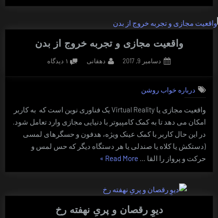
خواب
روشن
بر
بیداری”
واقعیت مجازی و تجربه خروج از بدن
Posted
By
برای
دسامبر 9, 2017
دهقانی
۱ دیدگاه
on
واقعیت
مجازی
درباره خواب روشن
و
تجربه
واقعیت مجازی یا Virtual Reality یک فناوری نوین است که به کاربر
خروج
امکان می دهد تا به کمک کامپیوتر با دنیایی مجازی وارد تعامل شود.
از
بدن
در این حال کاربر با کمک عینک ویژه، هدفون و حسگرهای لمسی
(دستکش یا کلاه یا صندلی یا هر دستگاه دیگر که حس لمس و
“واقعیت
حرکت و پرواز را القا …
Read More
»
مجازی
و
تجربه
خروج
دیوِ رقصان و پریِ نهفته رخ