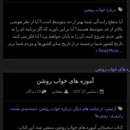
کیکاووس
درباره خواب روشن
آیا سطح رانندگی شما بهتر از حد متوسط است؟ آیا از نظر هوشی
بالاتر از حد متوسط هستید؟ آیا بر این باورید که اگر برنامه ای را به
طور جدی شروع کنید، آن را به پایان خواهید برد؟ آیا فکر می کنید
تاریخ کشور شما برجسته تر از تاریخ سایر کشورها و مردم شما برتر
“اثر
»
Read More
…
کیکاووس”
آموزه های خواب روشن
Posted
By
برای
دسامبر 22, 2017
دهقانی
23 دیدگاه
on
آموزه
های
,
,
,
,
آرمیتی
از سایت های دیگر
درباره خواب روشن
دسته‌بندی نشده
خواب
,
رازوری
روش ها
روشن
کتاب دیجیتالی آموزه های خواب روشن منتشر شد. این کتاب