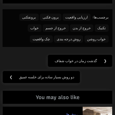
برچسب‌ها:
ارزیابی واقعیت
برون فکنی
برونفکنی
تکنیک
خروج از بدن
خروج از جسم
خواب
خواب روشن
روش درجه بندی
چک واقعیت
راهبری
❮
گذشت زمان در خواب شفاف
Previous
نوشته
Post:
دو روش بسیار ساده برای خلسه عمیق
❯
Next
Post:
You may also like
روش ها