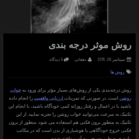
روش موثر درجه بندی
Posted
By
برای
سپتامبر 26, 2015
دهقانی
5 دیدگاه
on
روش
روش ها
موثر
درجه
بندی
روش درجه‌بندی یکی از روش‌های بسیار مؤثر برای ورود به
خواب
.
روشن
است
در صورتی که تمرینات
ارزیابی واقعیت
را انجام داده
باشید یا در اعمال و رفتار روزانه کمی خودآگاه باشید، با انجام این
.
تکنیک به سرعت می‌توانید خواب روشن را تجربه نمایید
از این
.
تکنیک به منظور برون فکنی هم استفاده می شود
منظور از برون
فکنی خروج خودآگاهی یا هوشیاری از بدن است که در مکاتب
.
رازوری به طرز وسیعی به آن پرداخته شده