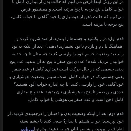
در این روش ابتدا فرض می‌کنیم که حالت بدن از بیداری کامل تا
.
خواب کامل، پنج درجه یا پنج مرتبه است
و همینطور فرض
می‌کنیم که حالت ذهن از هوشیاری یا خود آگاهی تا خواب کامل،
.
پنج درجه یا مرتبه است
.
:
قدم اول
دراز بکشید و چشم‌ها را ببندید
از صد شروع کرده و
).
(
هماهنگ با دم و بازدم تا نود بشمارید
ذهنی
بعد از اینکه به نود
:
رسیدید وضعیت جسم خود را وارسی کنید
جسمتان تا چه حد به
.
خوابیدن نزدیک شده؟ عددی بین صفر تا پنج به آن بدهید
عدد پنج
)
(
یعنی جسمی که در حال حرکت است
بیداری کامل
و عدد صفر
.
یعنی جسمی که در خواب کامل است
سپس وضعیت هوشیاری یا
:
خودآگاهی خود را وارسی کنید
تا چه اندازه خواب آلود هستید؟
.
عددی بین صفر تا پنج به هوشیاری تان بدهید
عدد پنج بیداری
.
کامل ذهن است و عدد صفر بی هوشی یا خواب کامل
:
قدم دوم
بعد از اینکه وضعیت بدن و ذهنتان را درجه‌بندی کردید، از
:
خود بپرسید
خواب هستم یا بیدار؟ سعی کنید با چشم بسته
. (
:
اطراف را ببینید. و به سوالتان جواب دهید
بیدارم
ارزیابی