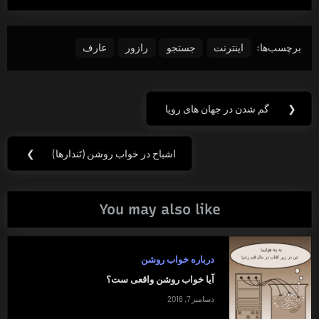
برچسب‌ها:
اینترنت
جستجو
رازور
عارف
راهبری
❮
گم شدن در جهان های رویا
Previous
نوشته
Post:
اشباح در خواب روشن (تَندارها)
❯
Next
Post:
You may also like
درباره خواب روشن
آیا خواب روشن واقعی ست؟
دسامبر 7, 2016