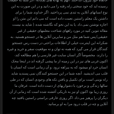
رسیده اید که خود سختی راه رفته را می دانید و در این صورت به این
نوع انسانهای آنلاین به تندی نمی پرداختید. اگر خداوند شما را برای
داشتن یک معلم راستین نعمت داده است که می دانم این متن را او
اجازه نوشتن نمی داد. یا به این نحو که نگاشته شده. ( شاید بد نیست
مقاله تنوین کنید در مورد راههای شناخت معلمهای حقیقی از غیر
حقیقی) پس شما هم مثل من و سایرین آنلاین ها در جستجو هستید. به
شکرانه این اینترنت خیلی از اطلاعات براحتی در دست رس جستجو
کنندگان قرار می گیرد که همه نه توان و نه موقعیت سفر و خرید و غیره
را دارند. مخصوصاً اگر انسان سایت غیر فارسی را هم مطالعه کند.
اکنون غربی های نیز در این زمینه از ما پیشی گرفته اند.در اینجا محک
انسان خرد او میشود که به بیراهه نرود. و آن زمانی است که انسان با
قلب می اندیشید. آنچه شما در این جستجو کنندگان نمی پسندید شاید
راه نوینی است برای تکمیل و یافتن تکه های وجودی انسان که در طی
سالها زندگی و برخورد با دشواریهای از دست داده است. عرفان ما
روزی زیبا بود اکنون او نیز به تاریکی آغشته شده است که زمانی از آن
دیگران را پرهیز می داد. اگر روزی عارفی براستی راستین یافتید چه
آنلاین و چه در قلب درود مرا به او برسانید.