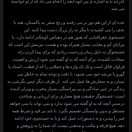
گذراند یا به اشاره ی پیر خود آنچه را انجام می داد که از او خواسته
می شد.
عده ای از این هم دور تر می رفتند و رنج سفر به پاکستان، هند یا
نجف را می کشیدند تا مگر به راز بزرگ دست پیدا کنند. این
جستجوی جغرافیایی که هنوز هم در مقیاس کوچکتر ادامه دارد، با
مزایای کم و معایب بسیار همراه بوده و هست. مزیتش این است که
جستجوگر به دلیل زمان و زحمت زیادی که برای پیدا کردن راه
سعادت کشیده، برای آنچه که به او گفته می شود ارزش و اهمیت
فراوان قائل است و تک تک واژه ها و جملاتی را که از قطب، استاد یا
گورو یا مرشد خود می شنود، با دقت و توجه تمام به خاطر می
سپارد و به سفارش ها عمل می کند. از طرف دیگر چنین نگرشی به
زندگی در عین سادگی و بی پیراستگی بسیار مخرب و ویران کننده
است: جستجوگر حقیقت هیچ معیاری برای ارزیابی و شناختِ
درستیِ آنچه که به او گفته می شود ندارد و نمی تواند یا نمی خواهد
مستقل و بدون وابستگی تصمیم بگیرد. یا باید بی قید و شرط همه
چیز را بپذیرد و به دستورات عمل کند و یا به جستجوی خود ادامه
دهد. هیچ فرقه و مکتب و مذهبی نیست که شما را به پژوهش و