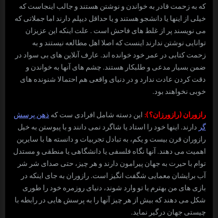
که به زحمت قادر به خواندن و نوشتن هستند و جالب اینجاست که
خیلی از اینها یا دانشجو هستند و یا حداقل دیپلم دارند اما جملاتی که
می نویسند پر از غلط های فاحش است . علت اینکه این عزیزان
توانایی نوشتن ندارند اینست که اصلا اهل مطالعه نیستند و به
زحمت کتابی در عمر خود خوانده اند. عارف آنلاین های بی سواد در
ضمن بسیار مدعی و طلبکار هستند. چشم های آنها به خواندن و
دقت کردن عادت ندارد و در دنیای واقعی هم احتمالا شنونده های
خوبی نخواهند بود.
رازوران (رازورزان؟):
این دسته شامل افرادی ست که
ذهن پرسش
گر
دارند. اینها خود را استاد یا شاگرد نمی دانند و با پیوستن به خیل
رازوران قرن بیست و یکم، به تبادل تجربیات و دانسته ها با سایرین
اهمیت می دهند. آنها نگاه فلسفی یا دانشگاهی یا منطقی و مستدل
توام با حیرت به جهان پیرامون دارند و هر چیز، حتی صدای شر شر
آب برایشان معمایی شگفت انگیز است. رازوران به جای اینکه در
بازی های من بهترم یا تو وارد شوند، دنیای روزمره خود را طوری
شکل می دهند که بیش از هر چیز آنها را به پرسش هایی در رابطه با
چیستی جهان درگیر نماید.