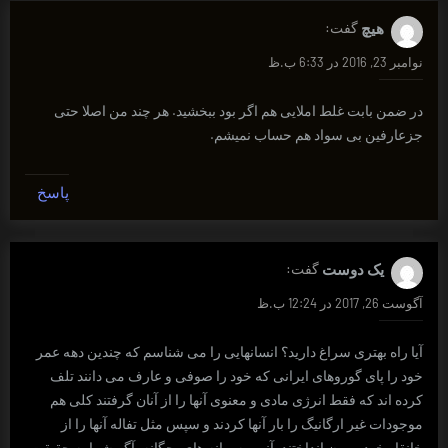
هیچ
گفت:
نوامبر 23, 2016 در 6:33 ب.ظ
در ضمن بابت غلط املایی هم اگر بود ببخشید. هر چند من اصلا حتی
جزعارفین بی سواد هم حساب نمیشم.
پاسخ
یک دوست
گفت:
آگوست 26, 2017 در 12:24 ب.ظ
آیا راه بهتری سراغ دارید؟ انسانهایی را می شناسم که چندین دهه عمر
خود را پای گوروهای ایرانی که خود را صوفی و عارف می دانند تلف
کرده اند که فقط انرژی مادی و معنوی آنها را از آنان گرفتند کلی هم
موجودات غیر ارگانیگ را بار آنها کردند و سپس مثل تفاله آنها را از
خانقاه خود بیرون انداختند. آنهم به بهانه های بچگانه. آگر شما به حقیقت