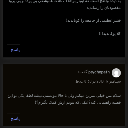
به دیده واضح است که اینبار برخلاف عادت همیشگی بی پرده و بی پروا
مقصودتان را رساندید.
قشر عظیمی از جامعه را کوباندید!
کلا پوکاندید!!!
پاسخ
psychopath
گفت:
سپتامبر 17, 2016 در 8:30 ب.ظ
سلام،من خیلی تمرین میکنم ولی تا حالا نتونستم،میشه لطفا یکی تو این
قضیه راهنمایی کنه?!یکی که بتونم ازش کمک بگیرم?!
پاسخ