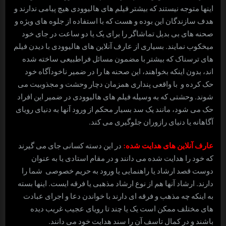
اینها متوجه نیستند که بیشتر فیلم های هالیوودی هیچ پیامی ندارند و
هدف سازندگان این بوده و هست که با استفاده از جلوه های ویژه و
صحنه های بی بدیل تماشاگر را برای یک یا دو ساعت در جای خود
میخکوب نمایند. بسیاری از عارف آنلاین های هالیوودی با دیدن فیلم
های ترسناک که بیشتر با مضمون مسائل فراطبیعی ساخته شده
اند، بدون اینکه بخواهند، این صحنه ها را در ضمیر ناخودآگاه خود
حک کرده و با واقعی پنداری همزمان دچار وحشت و مجذوبیت می
شوند. وحشتی که به وسیله فیلم های هالیوودی در ضمیر این افراد
حک می شود، مانند یک سد بسیار محکم از ورود آنها به دنیای رویای
آگاهانه یا دنیای رازوران جلوگیری می کند.
عارف آنلاین های هدایت شده:
در این دسته کسانی جای می گیرند
که خود را هدایت شده می دانند و در مقام استادی یا به عنوان
دوست قصد ارشاد یا راهنمایی یا ورود به حریم خصوصی شما را
دارند. ارشاد آنها هم از نوع ارشاد مذهبی یا فرقه ایست. اینها بسته
به اینکه چه مذهب و فرقه ای دارند با خواندن دعا و اجرای عبادت
های مختلف ممکن است یک یا چند تا رویای عجیب غریب دیده
باشند و در کمال تاسف آن را سند هدایت خود می دانند.