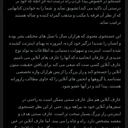
جستجو در خصوص پیدا کردن راه درست (به جز آنچه که خود بر
درستی آن تاکید می کند) تشویق نماید و شما را به خواندن کتابهایی
که از نظر آن فرقه یا مکتب و مذهب گمراه کننده و ضاله هستند
ترغیب نماید.
این جستجوی معنوی که هزاران سال با نسل های مختلف بشر بوده
و انسان را شدیدا درگیر خود کرده، امروزه به پهنای اینترنت کشیده
شده است. اینترنت و سهولت دستیابی به اطلاعات به تولد نوع
جدیدی از عارفان انجامیده که آنها را عارف های آنلاین می نامیم.
عارف آنلاین کسی ست که سعی می کند برای یافتن حقیقت متون
آنلاین را جستجو کند و راز بزرگ را از پس هزاران واژه تخصصی
بشناسد یا گروهها و انجمن های آنلاین را که حاوی مطالب رازورانه
هستند، پیدا کند و در آنها عضو شود.
عارف آنلاین هم مثل عارف سنتی ممکن است به راحتی در
سفرهای آنلاین خود به بیراهه برود. حتی از این نظر جستجوی
اینترنتیِ راز بزرگ بسیار سخت تر است. عارف سنتی هدف و
مقصد مشخص دارد. راه و چاه را می بیند. اما عارف آنلاین در عین
داشتن هدف، هر لحظه ممکن است در جنگل عظیم اطلاعات گم