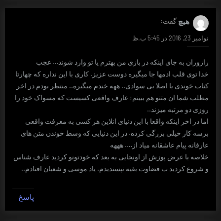
هیچ
گفت:
نوامبر 23, 2016 در 5:45 ب.ظ
رازوران به جای اینکه در بازی من بهترم یا تو وارد شوند… عجب
خدا توی قلب ادمها جا میگیره دوست عزیز. کاری با این نداره که چهارتا
کتاب خوندی یا اصلا بی سوادی.. ههه خندم میگیره.. منتظر بودم در اخر
مطلب شما ان متنو هم ببینم: عارف واقعی کسیست که مسواک خود را
روزی دو مرتبه میزند..
اما در اخر اینکه واقعا با این دنیای انلاین هر کسی به معرفت واقعی
برسه کار خیلی بزرگی کرده. در این دنیایی که وسط خوندن متن های
عارفانه پیام عاشقانه میاد از…. هههه
خلاصه با عرض پوزش از اونجایی به بعد که خودتونو کردید عارف شناس
و شروع کردید ب قضاوت بقیه نپسندیدم. یاد موسی و شعبان افتادم..
پاسخ