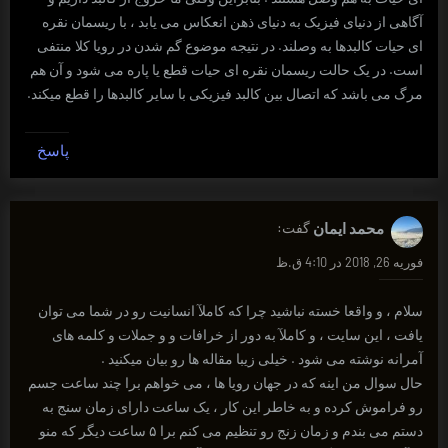
آگاهی از دنیای فیزیک به دنیای ذهن انعکاس می یابد ، با ریسمان نقره
ای حیات کالبدها به وصلند. در نتیجه موضوع گم شدن در رویا کلا منتفی
است. در یک حالت ریسمان نقره ای حیات قطع یا پاره می شود و آن هم
مرگ می باشد که اتصال بین کالبد فیزیکی با سایر کالبدها را قطع میکند.
پاسخ
محمد ایمان
گفت:
فوریه 26, 2018 در 4:10 ق.ظ
سلام ، و واقعا خسته نباشید چرا که کاملآ انسانیت رو در شما می توان
یافت ، این سایت ، و کاملآ به دور از خرافات و و جملات و کلمه های
آمرانه نوشته می شود . خیلی زیبا مقاله ها رو بیان میکنید .
حال سوال من اینه که در جهان رویا ها ، می خواهم برا چند ساعت جسم
رو فراموش کرده و به خاطر این کار ، یک ساعت دارای زمان سنج به
دستم می بندم و زمان زنج رو تنظیم می کنم برا ۵ ساعت دیگر که منو