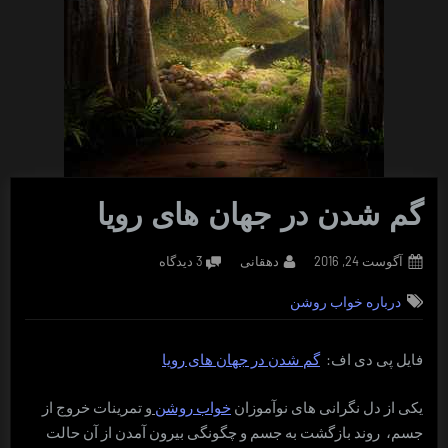
گم شدن در جهان های رویا
Posted
By
برای
آگوست 24, 2016
دهقانی
3 دیدگاه
on
گم
درباره خواب روشن
شدن
در
جهان
فایل پی دی اف:
گم شدن در جهان های رویا
های
رویا
یکی از دل نگرانی های نوآموزان
خواب روشن
و تمرینات خروج از
جسم، روند بازگشت به جسم و چگونگی بیرون آمدن از آن حالت