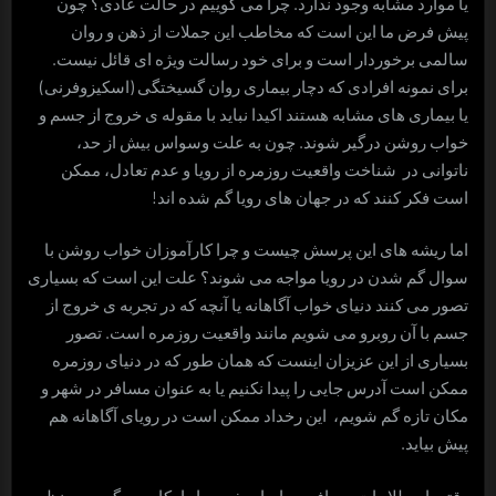
یا موارد مشابه وجود ندارد. چرا می گوییم در حالت عادی؟ چون
پیش فرض ما این است که مخاطب این جملات از ذهن و روان
سالمی برخوردار است و برای خود رسالت ویژه ای قائل نیست.
برای نمونه افرادی که دچار بیماری روان گسیختگی (اسکیزوفرنی)
یا بیماری های مشابه هستند اکیدا نباید با مقوله ی خروج از جسم و
خواب روشن درگیر شوند. چون به علت وسواس بیش از حد،
ناتوانی در شناخت واقعیت روزمره از رویا و عدم تعادل، ممکن
است فکر کنند که در جهان های رویا گم شده اند!
اما ریشه های این پرسش چیست و چرا کارآموزان خواب روشن با
سوال گم شدن در رویا مواجه می شوند؟ علت این است که بسیاری
تصور می کنند دنیای خواب آگاهانه یا آنچه که در تجربه ی خروج از
جسم با آن روبرو می شویم مانند واقعیت روزمره است. تصور
بسیاری از این عزیزان اینست که همان طور که در دنیای روزمره
ممکن است آدرس جایی را پیدا نکنیم یا به عنوان مسافر در شهر و
مکان تازه گم شویم، این رخداد ممکن است در رویای آگاهانه هم
پیش بیاید.
وقتی اصطلاحات مسافر رویا، یا سفر رویا را بکار می گیریم، منظور