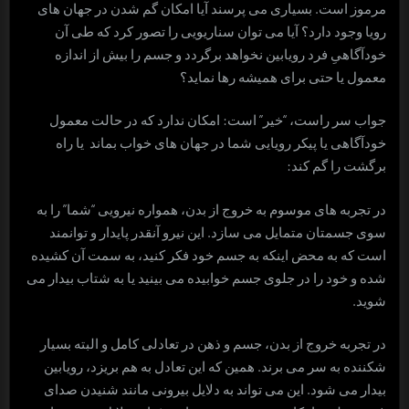
مرموز است. بسیاری می پرسند آیا امکان گم شدن در جهان های
رویا وجود دارد؟ آیا می توان سناریویی را تصور کرد که طی آن
خودآگاهیِ فرد رویابین نخواهد برگردد و جسم را بیش از اندازه
معمول یا حتی برای همیشه رها نماید؟
جواب سر راست، “خیر” است: امکان ندارد که در حالت معمول
خودآگاهی یا پیکر رویایی شما در جهان های خواب بماند یا راه
برگشت را گم کند:
در تجربه های موسوم به خروج از بدن، همواره نیرویی “شما” را به
سوی جسمتان متمایل می سازد. این نیرو آنقدر پایدار و توانمند
است که به محض اینکه به جسم خود فکر کنید، به سمت آن کشیده
شده و خود را در جلوی جسم خوابیده می بینید یا به شتاب بیدار می
شوید.
در تجربه خروج از بدن، جسم و ذهن در تعادلی کامل و البته بسیار
شکننده به سر می برند. همین که این تعادل به هم بریزد، رویابین
بیدار می شود. این می تواند به دلایل بیرونی مانند شنیدن صدای