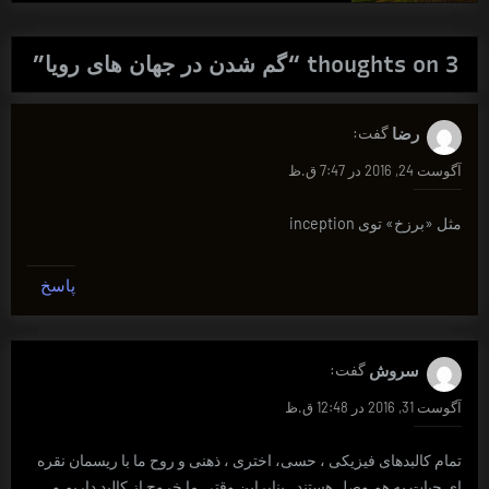
3 thoughts on “
گم شدن در جهان های رویا
”
رضا
گفت:
آگوست 24, 2016 در 7:47 ق.ظ
مثل «برزخ» توی inception
پاسخ
سروش
گفت:
آگوست 31, 2016 در 12:48 ق.ظ
تمام کالبدهای فیزیکی ، حسی، اختری ، ذهنی و روح ما با ریسمان نقره
ای حیات به هم وصل هستند . بنابراین وقتی ما خروج از کالبد داریم و