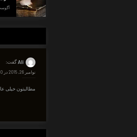
آگوست 31, 6
Ali
گفت:
نوامبر 26, 2015 در 2:10 ب.ظ
مطالبتون خیلی عال