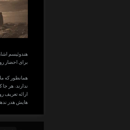
هندوئیسم اشاره
برای احضار روح
همانطور که مل
ندارند. هر جا 
ارائه تعریف رو
هایش هدر ندهی