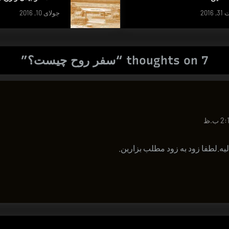
201
جولای 10, 2016
7 thoughts on “
سفر روح چیست؟
”
یه.لطفا زود به زود مطلب بزارین.