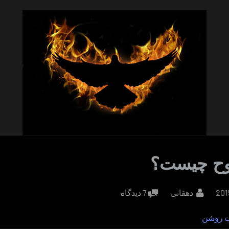
وح چیست؟
By
برای
دهقانی
7 دیدگاه
سفر
ب روشن
روح