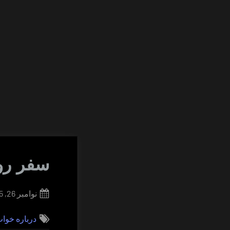
سفر ر
Posted
نوامبر 26, 2015
on
درباره خوا