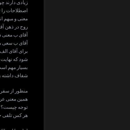
زیادی دارند چو
اصطلاحات را ت
معنی و مبهم اند
روح در ذهن آق
آقای ب معنی د
آقای ب سعی می
برای آقای الف
شود که نهایت 
بسیار مهم است
شفاف داشته ب
منظور از سفر 
همین معنی عرفا
توجه چیست؟ وا
هر کس تلقی خود