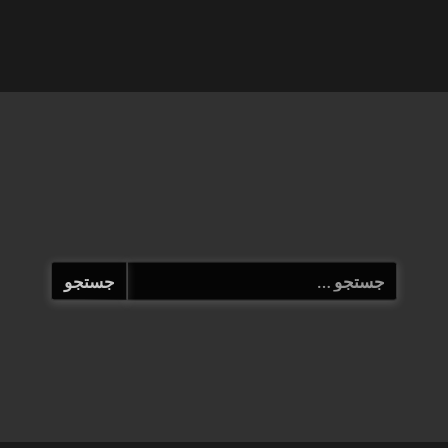
جستجو
برای: