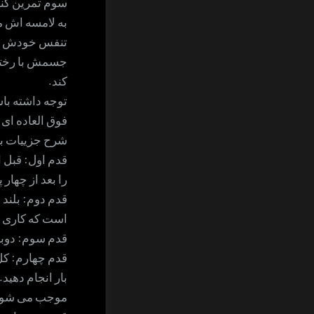
سوم تمرین کنن
به لامسه اش م
تنفس خودش و ه
جسمش با رختخو
کند.
توجه داشته باش
فوق العاده ای 
شرح جزییات بر
قدم اول: قبل ا
را بعد از چهار 
قدم دوم: بلند ش
است که کاری نک
قدم سوم: دوبار
قدم چهارم: کل
بار انجام دهید
موجب می شود ک