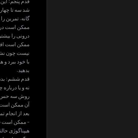
قدم پنجم: این 
شد سه تا چهار 
گانه. تمرین را
ممکن است در ح
درونی را بیشتر
ممکن است افکار
نیست چون نشان
با خود ببرد و 
بدهید.
قدم ششم: بدن ر
نه و یا درباره
روش سه حس 
آن ممکن است رو
بعد از انجام 
– ممکن است فرد
هیپناگوژی حال