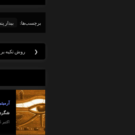
برچسب‌ها:
بیدار پن
راهبری
❮
روش تکیه بر ح
Previous
نوشته
Post:
آرمیت
شگرد 
اکتبر 25, 2016