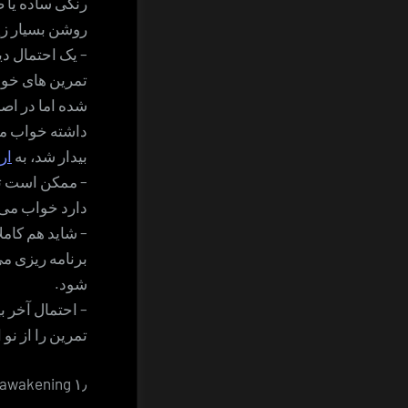
رنگی ساده یا 
روشن بسیار زی
تمرین های خوا
شده اما در اص
داشته خواب می 
بیدار شد، به
ار
– ممکن است تم
دارد خواب می ب
– شاید هم کامل
برنامه ریزی م
شود.
– احتمال آخر ب
تمرین را از نو 
۱٫ false awakening