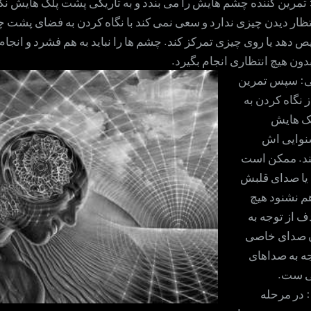
: تمرین کننده چشم هایش را می بندد و به تاریکی پشت پلک هایش نگا
نتظار دیدن چیزی ندارد و سعی نمی کند با نگاه کردن به فضای پشت
دهد یا روی چیزی تمرکز کند. چشم ها را نباید به هم فشرد و انجام ا
دون هیچ انتظاری انجام بگیرد.
یی: سپس تمرین
ز نگاه کردن به
ک هایش
شنوایی اش
د. ممکن است
یا صدای قلبش
هم نشنود هیچ
 از توجه به
 صدای خاصی
ه به صداهای
نی ست.
 در مرحله