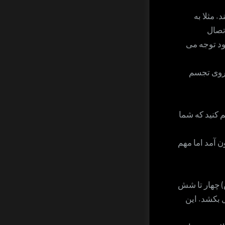
 مثلا به
تصال
د توجه می
یروی تجسم
 کنید که شما
ن آمد اما مهم
) چهار تا شش
ل بکشد. این