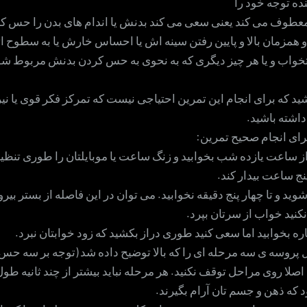
ده توجه خود را
عطوف می کند یعنی سعی می کند بدنش یا اندام های بدن را حس کند.
مزمان بالا و پایین رفتن سینه اش یا احساس خارش یا به سطوح ا
اب و یا هر چیز دیگری که به نحوی به حس کردن بدنش مربوط شو
ید که برای انجام این تمرین احتیاجی نیست که تمرکز فکر قوی یا ن
داشته باشید.
ای انجام صحیح تمرین:
ز ساعت یازده شب بخوابید و زنگ ساعت یا موبایلتان را طوری تنظیم
پنج ساعت بیدار کند.
وید و تا چهار پنج دقیقه نخوابید. می توان در این فاصله از بستر بیرو
نید خواب از سرتان بپرد.
ه بخوابید اما سعی کنید طوری دراز بکشید که زود خوابتان نبرد.
 پروسه ی سه مرحله ای را که بالا توضیح داده شد (توجه بر سه حس
. اصلا روی مراحل توقف نکنید. هر مرحله نباید بیشتر از چند ثانیه طو
ه ذهن و جسم تان آرام بگیرند.