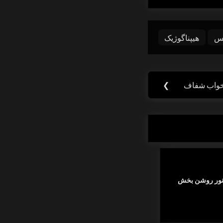
س
هیپناگوژیک
خواب شفاف
❯
ی نور روشن بخش