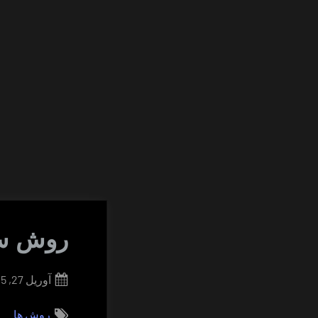
روش س
Posted
آوریل 27, 2015
on
روش ها