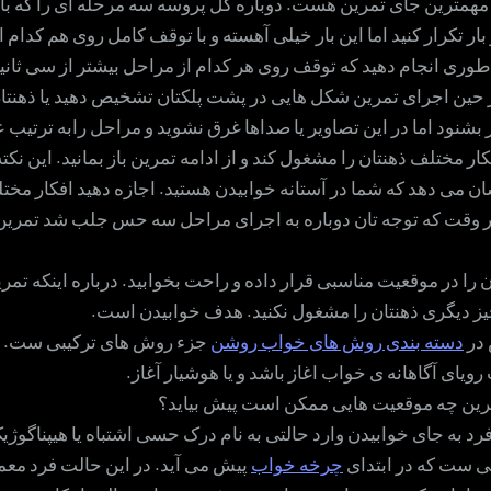
مهمترین جای تمرین هست. دوباره کل پروسه سه مرحله ای را که بال
بار تکرار کنید اما این بار خیلی آهسته و با توقف کامل روی هم کدام
 طوری انجام دهید که توقف روی هر کدام از مراحل بیشتر از سی ثان
ین اجرای تمرین شکل هایی در پشت پلکتان تشخیص دهید یا ذهنتا
 بشنود اما در این تصاویر یا صداها غرق نشوید و مراحل رابه ترتیب 
 مختلف ذهنتان را مشغول کند و از ادامه تمرین باز بمانید. این نکت
 می دهد که شما در آستانه خوابیدن هستید. اجازه دهید افکار مختل
هر وقت که توجه تان دوباره به اجرای مراحل سه حس جلب شد تمرین 
ا در موقعیت مناسبی قرار داده و راحت بخوابید. درباره اینکه تمرین 
 چیز دیگری ذهنتان را مشغول نکنید. هدف خوابیدن است.
در
دسته بندی روش های خواب روشن
جزء روش های ترکیبی ست. 
یای آگاهانه ی خواب اغاز باشد و یا هوشیار آغاز.
تمرین چه موقعیت هایی ممکن است پیش بیاید؟
 به جای خوابیدن وارد حالتی به نام درک حسی اشتباه یا هیپناگوژی
تی ست که در ابتدای
چرخه خواب
پیش می آید. در این حالت فرد معمو