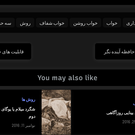
داری
خواب
خواب روشن
خواب شفاف
روش
سه ح
افظه آینده نگر
قابلیت های 
Next
Post:
You may also like
روش ها
ی
شگرد میلام یا یوگا
بینایی روزآگاهی
دوم
نوامبر 11, 2016