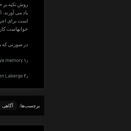
روش تکیه بر ح
یاد می آورند. 
است برای اجرا
خوابهاست کار 
در صورتی که م
۱٫ prospective memory
۲٫ Stephen Laberge
برچسب‌ها:
آگاهی
راهبری