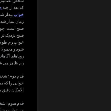
شخص تصمیم م
که بعد از چند
چ
خواب
بیدار شو
زمان بیدار شدن
صبح است. چون
صبح نزدیک تر
خواب رم طولا
شود و معمولا 
رویاهای آگاهان
رم ظاهر می ش
قدم دوم: شخص 
خوابی را که دی
الامکان دقیق ب
قدم سوم: شخص 
می توان به شکل