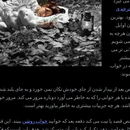
ی گیرد
رخه ی
د. بهترین
 اوایل
 هرچه به
 می شویم
نی تر می
بیشتر
ه در خواب
وند.
بعد از بیدار شدن از جای خودش تکان نمی خورد و به جای بلند شد
ده یا هر خوابی را که به خاطر می آورد دوباره مرور می کند. مرور خو
اشد. هر چه جزییات بیشتری به خاطر بیاورید بهتر است.
قصد یا نیت می کند دفعه بعد که خوابید
خواب روشن
ببیند. این ق
 جمله در ذهن تکرار کرد یا بر آن متمرکز شد. هدف این است که فک