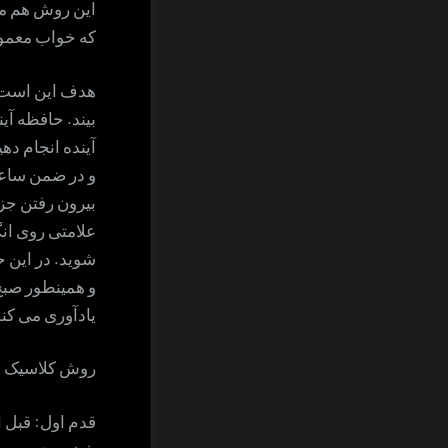
این روش هم 
که خواب معمول
بیند. حافظه آی
آینده انجام ده
و در ضمن ساعت
بیرون رفتن جزو
علامتی روی ان
شوید. در این 
و همینطور صبح 
یادآوری می کند 
روش کلاسیک تک
قدم اول: قبل ا