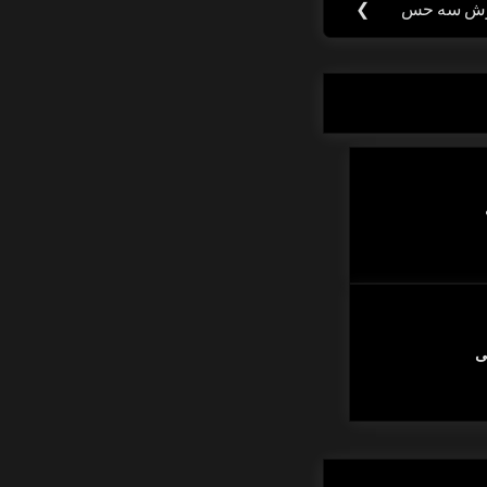
ش سه حس
❯
Nex
Post
ی