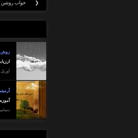
❮
خواب روشن 
Previous
نوشته
Post:
روش ه
ارزیاب
آوریل 21, 2015
آرمیت
آموزه
دسامبر 22, 7