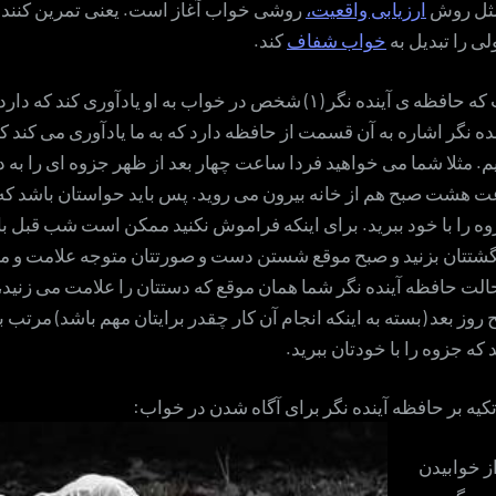
حافظه
مثل روش
ارزیابی واقعیت،
روشی خواب آغاز است. یعنی تمرین کننده 
آینده
ی را تبدیل به
خواب شفاف
کند.
نگر
هدف این است که حافظه ی آینده نگر (۱) شخص در خواب به او یادآوری کند
نده نگر اشاره به آن قسمت از حافظه دارد که به ما یادآوری می کند کا
یم. مثلا شما می خواهید فردا ساعت چهار بعد از ظهر جزوه ای را به 
 هشت صبح هم از خانه بیرون می روید. پس باید حواستان باشد که
ه را با خود ببرید. برای اینکه فراموش نکنید ممکن است شب قبل با
گشتتان بزنید و صبح موقع شستن دست و صورتتان متوجه علامت و م
حالت حافظه آینده نگر شما همان موقع که دستتان را علامت می زنی
روز بعد (بسته به اینکه انجام آن کار چقدر برایتان مهم باشد) مرتب 
که جزوه را با خودتان ببرید.
یه بر حافظه آینده نگر برای آگاه شدن در خواب:
ز خوابیدن