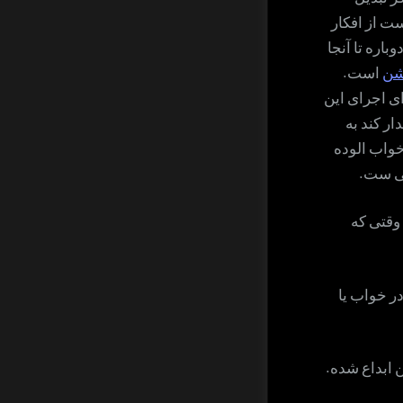
ت از افکار
باره تا آنجا
شن
است.
ای اجرای این
ر کند به
خواب الوده
فی ست.
 وقتی که
ر خواب یا