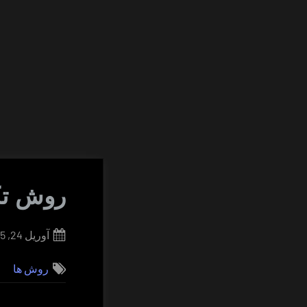
روش تکی
Posted
آوریل 24, 2015
on
روش ها