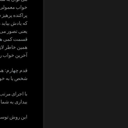
خواب معمولی ب
پراکنده پرهیز 
که یادش بیاید 
یعنی تصور می ک
قسمت کمی هوش
همین خاطر لاز
آخرین خواب را
قدم چهارم: همه
شخص یا به خواب
با اجرای مرتب
بیداری به شما 
این روش توس