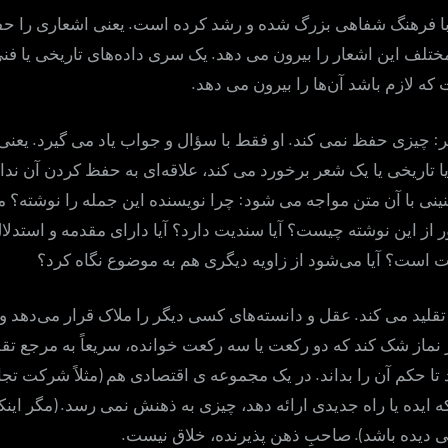
و
.
ا فرهنگ شفاهی بزرگ شده و رشد کرده است
یعنی اشعاری را حف
ذهن
.
تلف این اشعار را بیرون می دهد
یک سری داده‌های تاریخی یا فن
پذیرنده
.
که لازم باشد آن‌ها را بیرون می دهد
.
.
:
چیزی حفظ نمی کند
او فقط با سؤال و جواب یاد می گیرد
یعنی
تاریخی یا یک شعر برخورد می کند، علاقه‌ای به حفظ کردن آن ندارد
:
ینی با آن متن مواجه می شود
چرا نویسنده این جمله را نوشته؟ م
ز این نوشته چیست؟ آیا سندیت دارد؟ آیا دارای مقدمه و استدلال 
است؟ آیا می‌شود از زاویه دیگری هم به موضوع نگاه کرد؟
.
تقلید می کند
عقل و دانسته‌های کسی دیگر را ملاک قرار می‌دهد و
 نماز شک کند که دو رکعت یا سه رکعت خوانده، سریعاً به مرجع تقل
(
.
تا حکم آن را بداند
در یک مجموعه ی اقتصادی هم
مثلاً شرکت تج
. (
 ایده یا راه جدیدی ارائه دهد، چیزی به ذهنش نمی رسد
مگر اینکه
.
).
ی دیده باشد
صاحبِ ذهن پذیرنده، خلاق نیست