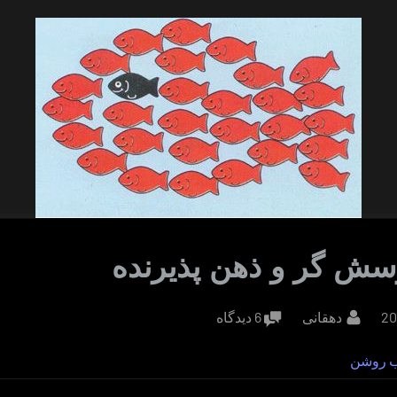
سش گر و ذهن پذیرنده
By
برای
دهقانی
6 دیدگاه
ذهن
ب روشن
پرسش
گر