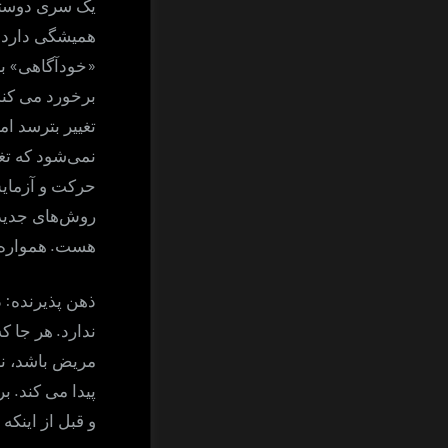
یک سری دوستان
.
همیشگی دارد
»
«
خودآگاهی
ب
برخورد می کند
تغییر بترسد ا
نمی‌شود که تغی
حرکت و آزمای
روش‌های جدید 
.
هست
همواره
:
ذهن پذیرنده
د
.
ندارد
هر جا ک
مریض باشد، نس
.
پیدا می کند
بر
و قبل از اینک