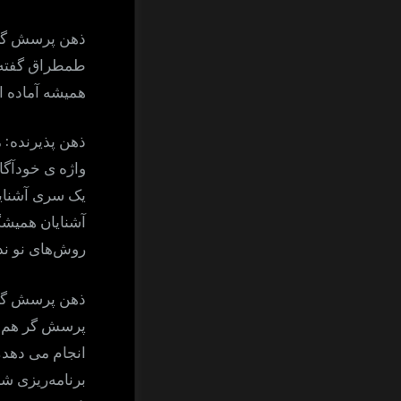
ذهن پرسش گر
طمطراق گفته 
همیشه آماده اس
:
ذهن پذیرنده
م
واژه ی خودآگا
یک سری آشنایا
آشنایان همیش
روش‌های نو ند
ذهن پرسش گر
پرسش گر هم ا
.
انجام می دهد
برنامه‌ریزی 