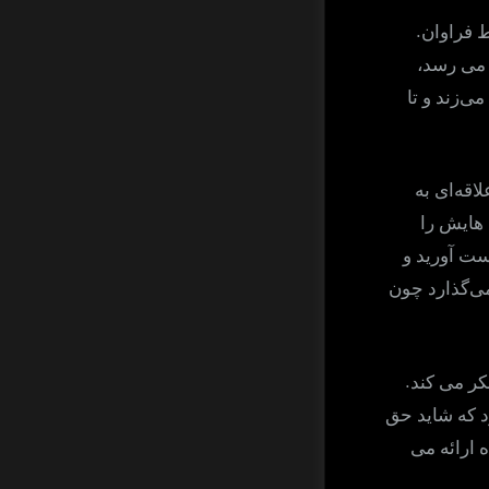
.
ط فراوان
 می رسد،
‌زند و تا
لاقه‌ای به
ل هایش را
ست آورید و
می‌گذارد چون
.
کر می کند
د که شاید حق
 ارائه می