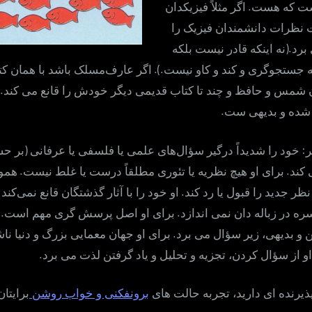
.
ست که هست
اگر مثلاً فیزیکدان
 نظرات دانشمندان فیزیک را
.(
برد
نه اینکه قادر نیست بلکه
.).
ه‌ جستجوگری و کند و کاو نیست
اگر عارف‌مسلک باشد با همان کت
.
وان شمس و حافظ و چند تا کتاب قدیمی دیگر خودش را قانع می کند
.
 شده و بدیهی ست
(
:
خود را شدیداً درگیر سؤال‌های علمی یا فلسفی یا عرفانی
بر ح
.
.
کند
برای او هیچ نظریه یا تئوری مطلقاً درست یا غلط نیست
هموا
.
نظر جدید را قبول یا رد کند
او خود را با آثار گذشتگان قانع نمی‌کن
.
.
سره در زباله دان نمی اندازد
برای او اصل پرسش گری مهم است
.
و بدیهی، زیر سؤال می برد
برای او جهان معمایی بزرگ و دنیا ناش
.
او از سؤال کردن، تجزیه و تحلیل و یاد گرفتن لذت می برد
ذیرنده ای دارید، تجربه حالت های
برونفکنی و خواب روشن
برایتا