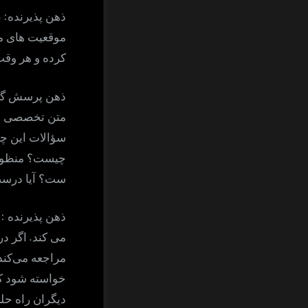
:
ذهن پذیرنده
ب
موقعیت های مخ
کرده و هر وقت 
ذهن پرسش گر
متن تخصصی یا 
سؤالات این چن
چیست؟ منظور ا
ست؟ آیا درست 
:
ذهن پذیرنده
.
می کند
اگر در
مراجعه می‌کند 
خواسته شود که
دیگران راه حل