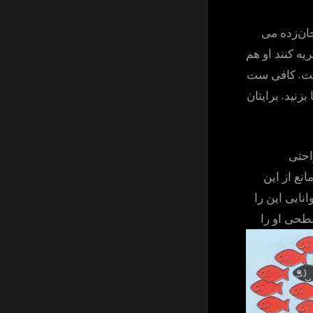
ان‌زده می
یه کنند او هم
.
ست
کافی ست
.
بزنید
برایتان
احتی
نع از این
نایی این را
طحی او را