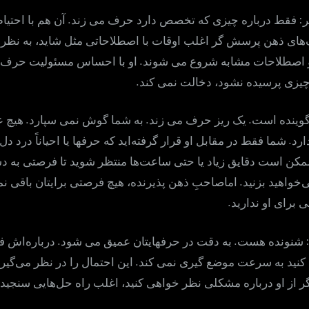
.
:
فقط درباره چیزی که تخصص دارد حرف می زند
آن هم با احتیا
های ذهن پرسش گر اغلب اوقات با اصطلاحاتی مثل شاید، به نظر
.
 و اصطلاحات مشابه شروع می شوند
او با احساس مسئولیت حرف می
.
 چیزی پرسیده نشود، دخالت نمی کند
.
.
.
وینده است
یک ریز حرف می زند
به شما گوش نمی سپارد
هیچ ع
.
ارد
شما فقط در مقابل او قرار گرفته‌اید که حرفها یا احیاناً درد د
کن است دقایق زیاد یا حتی ساعت‌ها منتظر شوید تا فرصتی به د
.
‌خواهید بزنید
اماصاحبِ ذهن پذیرنده، هیچ فرصتی برایتان باقی ن
.
 برای او ندارید
.
.
شنونده هست
به دقت در حرفهایتان عمیق می شود
درباره‌اش ف
.
اد کنید به سرعت موضع گیری نمی کند
این احتمال را در نظر می‌گیر
ر از او درباره مشکلی نظر خواهی کنید، اغلب راه حل‌هایی سنجیده