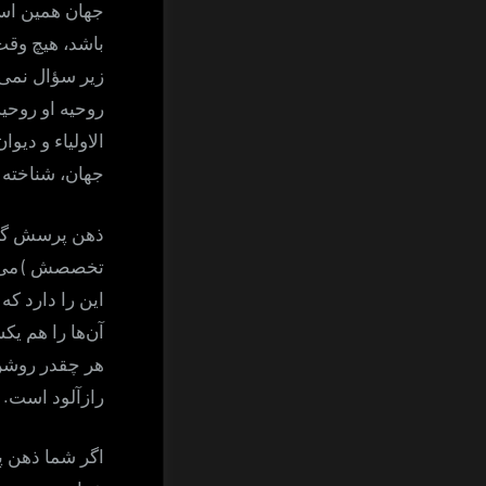
جهان همین ا
باشد، هیچ وقت
زیر سؤال نمی 
روحیه او روحی
الاولیاء و دی
جهان، شناخته
ذهن پرسش گر
)
تخصصش
می 
این را دارد که 
آن‌ها را هم یک
هر چقدر روشن 
.
رازآلود است
اگر شما ذهن پ