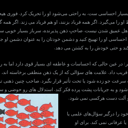
.
.
سیار احساسی ست
به راحتی می‌شود او را تحریک کرد
فوری هیج
.
.
او را می‌گیرد
اگر همه فریاد بزنند، او هم فریاد می زند
اگر همه گر
.
هل عمیق شدن نیست
صاحبِ ذهن پذیرنده، سرباز بسیار خوبی 
احساسی او را تهییج کنید و دشمن خودتان را به عنوان دشمن او جا 
.
ند و حتی خودش را به کشتن می دهد
:
در عین حالی که احساسات و عاطفه ای بسیار قوی دارد اما به ر
.
فریب داد
علامت های سؤالی که از یک ذهن منطقی برخاسته اند، ما
.
 سرعت جو زده شود یا تحت تأثیر قرار بگیرد
صاحب چنین ذهنی توا
.
شود و به جریانات پشت پرده فکر کند
استدلال های رو حوضی و س
.
د و آلت دست هرکسی نمی شود
ود را درگیر سؤال‌های علمی یا
.
یا عرفانی نمی کند
برای او