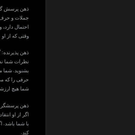
ذهن پرسش گر
جملات و حرف‌
احتمال دارد،
وقتی که از او
:
ذهن پذیرنده
گ
نظرات شما ند
.
بشنوید
شما مم
حرفی را که می
شما هیچ ارزشی
:
ذهن پرسشگر
اگر از او انتق
.
با شما باشد
اگ
.
کند