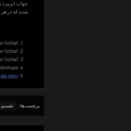
خواب ابرمرد ی
شده که در هر 
er Schlaf
r Schlaf
er Schlaf
biologie
da-vinci
برچسب‌ها:
تقسیم 
راهبری