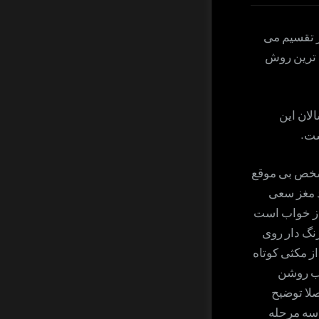
ت یا بیشتر تقسیم می
 (۳) قرار دارند که رایج ترین روش
لان این
ست.
 شخص بی موقع
د مغز سعی
از خواب است
نگ دار روی
ز مکثی کوتاه
اب روشن
لا توضیح
 سه مرحله