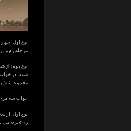
نوع اول: چهار
مرحله رم و در خ
نوع دوم: از 
شود. در خواب 
مجموعا شش 
خواب سه مرحل
نوع اول: از س
رم تجربه می ش