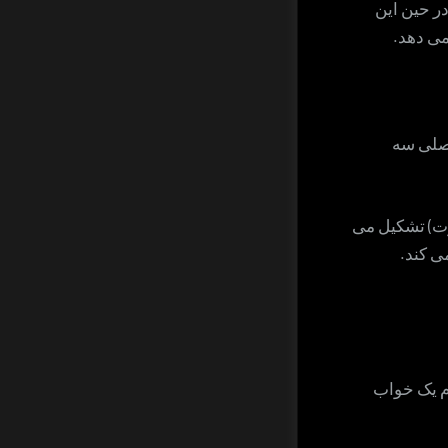
ر حین این
می دهد.
اصلی سه
رت) تشکیل می
ی کند.
م یک خواب