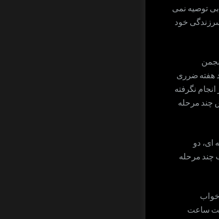
بی توصیه نمی
سرزندگی خود
نجمن
 تا چند هفته ضرری
انجام نگرفته
ش چند مرحله
ای، دو
ب چند مرحله
 خواب
شت ساعت