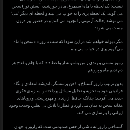
نیست: یک لحظه با ماه (سیمرغ، مادر خورشید، آبستن نور) سخن
می گوید، یک لحظه پری را به خواب می بیند و لحظه ای دیگر “می”
می نوشد (حالت آرمیتی را تجربه می کند) و در حضور پیر درون
مست می شود:
مگر ديوانه خواهم شد در اين سودا که شب تا روز::::سخن با ماه
می‌گويم پری در خواب می‌بينم
رموز مستی و رندی ز من بشنو نه از واعظ :::: که با جام و قدح هر
دم نديم ماه و پروينم
بدین ترتیب رازور گستاخ با ذهن پرسشگر، اندیشه انتقادی و نگاه
فرادینی خود به تجزیه و تحلیل مسائل پرداخته و سازه ی فکری
جدید می آفریند: چنانکه حافظ از رندی و مهرپرستی و رویاهای
مغانه سخن به میان می آورد و عطار با تلاش بی نظیر، وحدت وجود
ایرانی را بازسازی می کند.
گستاخی رازورانه ناشی از حس صمیمتی ست که رازور با جهان