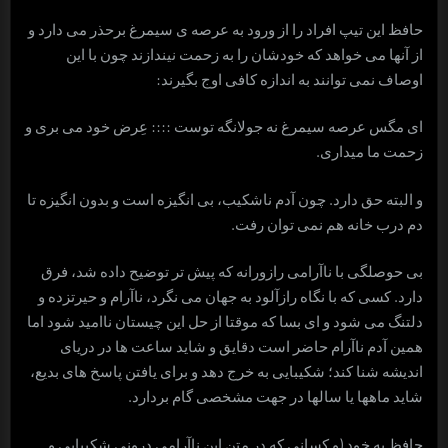
حافظ این تیپ افراد را از ورود به عرصه ی سیمرغ برحذر می دارد و
از آنها می خواهد که خودشان را به زحمت نیندازند چون با این
اوصاف نمی توانند به اندازه کافی اوج بگیرند:
ای مگس عرصه سیمرغ نه جولانگه توست :::: عِرض خود می بری و
زحمت ما میداری.
و البته حق دارد. چون آدم ناشکیب، بی انگیزه است و بدون انگیزه تا
دم درب خانه هم نمی توان رفت.
بی حوصلگی با ناآرامی رازورانه که پیش تر توضیح داده شد، فرق
دارد. کسی که با نگاه رازآلود به جهان می نگرد، ناآرام و حیرتزده و
دلتنگ می شود و ای بسا که موقتا از حل این چیستان ناامید شود اما
همین آدم ناآرام حاضر است دقایق و شاید ساعت ها در دریای
اندیشه شنا کند؛ شکیبایی به خرج دهد و برای یافتن پاسخ های بدیع،
شاید ماهها یا سالها در جهت مشخصی گام بردارد.
حافظ به خود (و کسانی که در متن این ناآرامی درونی شکیبایی و