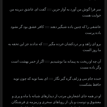
سر فرا گوش من آورد به آواز حزین :::: گفت ای عاشق دیرینه من
خوابت هست
عاشقی را که چنین باده شبگیر دهند :::: کافر عشق بود گر نشود
باده پرست
برو ای زاهد و بر دردکشان خرده مگیر :::: که ندادند جز این تحفه به
ما روز الست
آن چه او ریخت به پیمانه ما نوشیدیم :::: اگر از خمر بهشت است
وگر باده مست
خنده جام می و زلف گره گیر نگار :::: ای بسا توبه که چون توبه
حافظ بشکست
او در همه جای اشعارش مرتب از دیدارهای شبانه با ماه و پری و
معشوق و دوست و یار، از رویاهای سحری و زمزمه ی فرشتگان