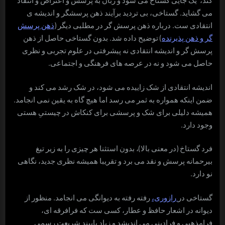
کند، یک جایی گستاخ می شود و زبان به پرسش و اعتراض و انتقاد
می گشاید. گستاخی، بی تردید برآیند ذهن پرسشگر و اندیشه ی
انتقادی ست. درباره ذهن پرسش گر در مطلبی دیگر (
ذهن پرسش
گر و ذهن پذیرنده
) توضیح داده شد. بدون گستاخی حاصل از ذهن
پرسش گر و اندیشه انتقادی نه پیشرفتی در علوم تجربی و نظری
حاصل می شود و نه در عرصه های فرهنگی و اجتماعی.
اندیشه انتقادی از شک زاییده می شود، در شک رشد می کند و
ضمن اینکه همواره به ثمر می رسد اما هیچ گاه به یقین نمی انجامد.
همیشه دلیلی برای شک و پرسشی برای کنکاش در چیستیِ هستی
وجود دارد.
فرد گستاخ (در معنی بالا)، بدون استثنا هر چیزی را به زیر تیغ
بیرحمانه پرسش و نقد می برد و تقریبا همیشه نظری جدید، نگاهی
نو دارد.
گستاخی در
رازوری،
رفته رفته به دیوانگی می انجامد. منظور از
دیوانه در اشعار حافظ و عطار، کسی ست که فرافرقه ای،
فرامذهبی و فرادینی می اندیشد و زیاد پایبند شریعت رسمی