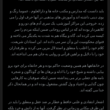
باید دانست که مدارس و مکتب خانه ها و دارالعلوم ، عموما رنگ و
بوی دینی داشته اند و آموزش های مذهبی در آنها حرف اول را می
زده. خروجی این مراکز آموزشی، یک سری آدم های دو رو و
کلاهبردار بوده اند که در لباس روحانی ضمن اینکه مردم را سر
کیسه می کرده اند، گاه و بیگاه هم به شدت به یکدیگر می تاخته و
فتوای محکومیت این و آن سر می داده اند. این استادان شریعت،
کلام خود را اغلب با منطق و استدلال مزین می کرده و طرفداران
خود را با دلایل و براهین قرآنی و روایی به جان هم می انداخته اند.
در خانقاهها هم همین وضعیت حاکم بوده و هر خانقاه برای خود برو
بیایی داشته و شیخِ خود را با ادله و برهان ها ی گوناگون و شجره
نامه های جعلی برتر می پنداشته ضمن اینکه صوفیان به کارهایی
چون گدایی و اعتیاد و ول گشتن مشغول بوده اند و در همانحال ذکر
خدا می گفته اند.
اشعار انتقادی و علنی حافظ و عطار بر ضد عقل و منطق را باید در
این ظرف مکانی و زمانی در نظر گرفت. آنها نه از دانش و خرد بلکه