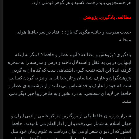
هر جستجویی باید زحمت کشید و هر گوهر قیمتی دارد.
مطالعه، یادگیری، پژوهش
حديث مدرسه و خانقه مگوی که باز :::: فتاد در سر حافظ هوای
ميخانه
یادگیری؟ پژوهش و مطالعه؟ آنهم عطار و حافظ؟!! مگر نه اینکه
اینها پی در پی به عقل و استدلال تاخته و درس و مدرسه را به سخره
گرفته اند؟ این البته نتیجه گیری اشتباهی ست که گناه آن به گردن
پژوهشگران و عارف شناسان و تاریخدانان ما و نیز به گردن کسانی
ست که خود را عارف و خداشناس می دانند و از نوشته های عطار و
حافظ جز لایه ای سطحی، به درد نخور و به ظاهر زیبا چیز دیگر نمی
بینند.
شیراز در زمان حافظ یکی از بزرگترین مراکز علمی و ادبی ایران و
جهان اسلام به شمار می رفت و آن را دارالعلم می نامیدند. حافظ
آنطور که از دیوان شعر او می توان دریافت به علوم زمان خود مثل
ادبیات عربی و فارسی، علوم قرآنی و صنایع ادبی؛ آشنا و ظاهرا