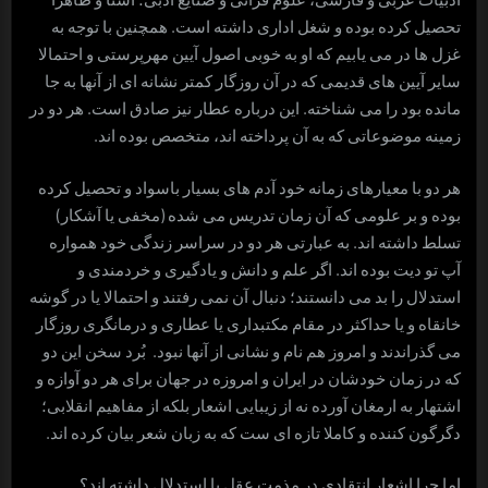
تحصیل کرده بوده و شغل اداری داشته است. همچنین با توجه به
غزل ها در می یابیم که او به خوبی اصول آیین مهرپرستی و احتمالا
سایر آیین های قدیمی که در آن روزگار کمتر نشانه ای از آنها به جا
مانده بود را می شناخته. این درباره عطار نیز صادق است. هر دو در
زمینه موضوعاتی که به آن پرداخته اند، متخصص بوده اند.
هر دو با معیارهای زمانه خود آدم های بسیار باسواد و تحصیل کرده
بوده و بر علومی که آن زمان تدریس می شده (مخفی یا آشکار)
تسلط داشته اند. به عبارتی هر دو در سراسر زندگی خود همواره
آپ تو دیت بوده اند. اگر علم و دانش و یادگیری و خردمندی و
استدلال را بد می دانستند؛ دنبال آن نمی رفتند و احتمالا یا در گوشه
خانقاه و یا حداکثر در مقام مکتبداری یا عطاری و درمانگری روزگار
می گذراندند و امروز هم نام و نشانی از آنها نبود. بُرد سخن این دو
که در زمان خودشان در ایران و امروزه در جهان برای هر دو آوازه و
اشتهار به ارمغان آورده نه از زیبایی اشعار بلکه از مفاهیم انقلابی؛
دگرگون کننده و کاملا تازه ای ست که به زبان شعر بیان کرده اند.
اما چرا اشعار انتقادی در مذمت عقل یا استدلال داشته اند؟