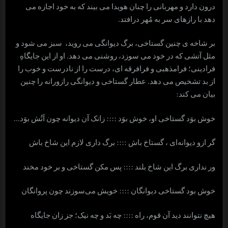
درون دارد و مهربانی را چنان هویدا می بیند که به خود اجازه می
دهد با رازهای سر به مُهر درافتد.
بر شاخه ی چنین گستاخی، برگ دیوانگی می روید، سبز می شود و
مثل آتشی که در خود می سوزد، روشنی می دهد. او از این جایگاهِ
فرادینی؛ فرامذهبی و فرافرقه ای، درست را از نادرست و خوب را
از بد تشخیص می دهد. عطار گستاخی و دیوانگی رازورانه را چنین
بیان می کند:
خوش بوَد گستاخی او، خوش بوَد :::: زانک آن دیوانه چون آتُش بوَد…
گر ازو دیوانه‌ای ، گستاخ باش :::: برگ داری لازم این شاخ باش
ور نداری برگ این شاخ بلند :::: پس مکن گستاخی و بر خود مخند
خوش بود گستاخی دیوانگان :::: خویش می‌سوزند چون پروانگان
هیچ نتوانند دید آن قوم، راه :::: چه بَد و چه نیک؛ جز زان جایگاه