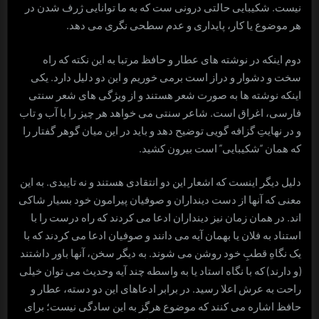
نیست. شکیبایی حالتی درونی ست که به ما توانایی ژرف شدن در
هر موضوع یا کار، پایداری و عدم سطحی نگری می دهد.
دوم اینکه در نوشته های عطار و حافظ مرتبا به این نکته که راه
سخت و دشوار و دراز است برمی خوریم و این دو دلیل دارد. یکی
اینکه نوشته ها به صورت شعر هستند و از ویژگی های شعر سنتی
فارسی، اغراق است. شاعر سنتی می خواهد هر چیز را با آب و تاب
و در نهایتِ گزافه گویی توضیح دهد و باید در این میان گوهر گفتار را
که همان “شکیبایی” است بیرون کشید.
دلیل دیگر اینست که اشعار این دو انتقادی هستند و نه تاییدی. به این
معنی که آنها از دست دینداران و صوفیان پیرامون خود بسیار شاکی
اند. در همان زمان نیز دینداران ادعا می کردند که راه درست را با
استناد به فلان یا بهمان آیه می دانند و صوفیان ادعا می کردند که با
یک نگاهِ قطبِ خود روشن می شوند. به دیگر سخن، آنها باور داشتند
(و دارند) که با نگاه استاد یا به واسطه چند آیه وحدیث می توان خیلی
راحت به عرش اعلا رسید. در برابر ادعاهای این دو دسته، عطار و
حافظ اشاره می کنند که موضوع هرگز به این سادگی نیست؛ برای