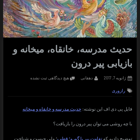
حدیث مدرسه، خانقاه، میخانه و
بازیابی پیر درون
Posted
By
برای
ژانویه 7, 2017
دهقانی
هیچ دیدگاهی
ثبت نشده
on
حدیث
رازوری
مدرسه،
خانقاه،
میخانه
فایل پی دی اف این نوشته:
حدیث مدرسه و خانقاه و میخانه
و
بازیابی
با چه روشی می توان پیر درون را بازیافت؟
پیر
درون
توضیح دادیم که
تفاوت پیر با گورو؛ قطب
؛ ولی چیست و شناخت