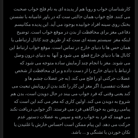
کارشناسان خواب و رویا هم از پدیده ای به نام فلج خواب صحبت
می کنند. فلج خواب همان حالتی ست که در باور عامیانه با نشستن
بختک روی سینه افراد خوابیده بوجود می آید. این پدیده مکانیسم
دفاعی مغز برای محافظت از بدن در موقع خواب است. توضیح
اینکه مغز سیستم بسته ای ست که از طریق چند کانال ارتباطی یا
همان حس ها با دنیای خارج در تماس است. موقع خواب ارتباط این
کانال ها با دنیای خارج قطع می شود و آنها به دنیای درون وصل
می شوند. مغز با انجام چند آزمایش ساده متوجه می شود که
ارتباط با دنیای خارج را از دست داده و برای محافظت از شخص
عضلات حرکتی او را فلج می کند. (به جز عضلات چشم ها و
عضلات تنفسی). اگر مغز این کار را نکند بدن از رویایش تبعیت می
کند یعنی وقتی که فرد خواب می بیند در حال دویدن است، بدن هم
شروع به دویدن می کند. اولین کاری که مغز می کند این است که
پیامی روشن به خودآگاهی فرد می فرستد. اگر جوابی دریافت نکند
می فهمد که فرد به خواب رفته و سپس به عضلات دستور عدم
حرکت می دهد. این پیام ممکن است احساس خارش یا غلتیدن یا
تکان خوردن یا تشنگی و … باشد.