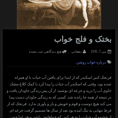
بختک و فلج خواب
Posted
By
برای
می 7, 2015
دهقانی
هیچ دیدگاهی
ثبت نشده
on
بختک
درباره خواب روشن
و
فلج
خواب
فرنجک کنیز اسکندر که از ابتدا برای یافتن آب حیات با او همراه
شده بود، وقتی که اسکندر آب حیات را پیدا کرد با کمک کلاغ مشک
حاوی آب را درید و جرعه ای نوشید. از آن پس زندگی جاودان یافت و
در نتیجه از همه جا رانده شد. کسی که به زندگی جاودان دست پیدا
می کند هیچ دوست و قوم و خویش و یار و یاوری ندارد. فرنجک که از
فرط تنهایی به تنگ آمده بود بعد از سال ها تصمیم گرفت جرعه ای
از چشمه آب حیات را به هر کس که خواهانش باشد بدهد. اما چون