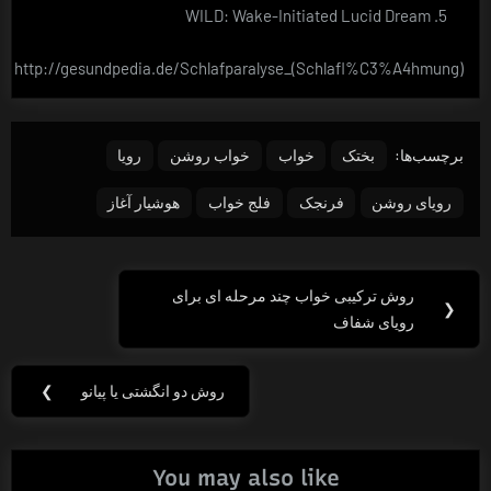
WILD: Wake-Initiated Lucid Dream
http://gesundpedia.de/Schlafparalyse_(Schlafl%C3%A4hmung)
برچسب‌ها:
بختک
خواب
خواب روشن
رویا
رویای روشن
فرنجک
فلج خواب
هوشیار آغاز
راهبری
روش ترکیبی خواب چند مرحله ای برای
Previous
❮
نوشته
رویای شفاف
Post:
روش دو انگشتی یا پیانو
❯
Next
Post:
You may also like