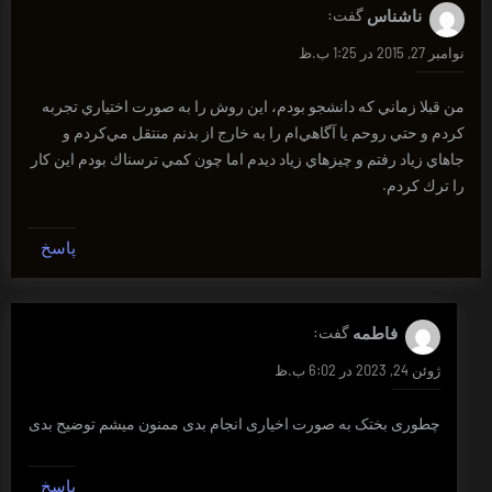
ناشناس
گفت:
نوامبر 27, 2015 در 1:25 ب.ظ
من قبلا زماني كه دانشجو بودم، اين روش را به صورت اختياري تجربه
كردم و حتي روحم يا آگاهي‌ام را به خارج از بدنم منتقل مي‌كردم و
جاهاي زياد رفتم و چيزهاي زياد ديدم اما چون كمي ترسناك بودم اين كار
را ترك كردم.
پاسخ
فاطمه
گفت:
ژوئن 24, 2023 در 6:02 ب.ظ
چطوری بختک به صورت اخیاری انجام بدی ممنون میشم توضیح بدی
پاسخ