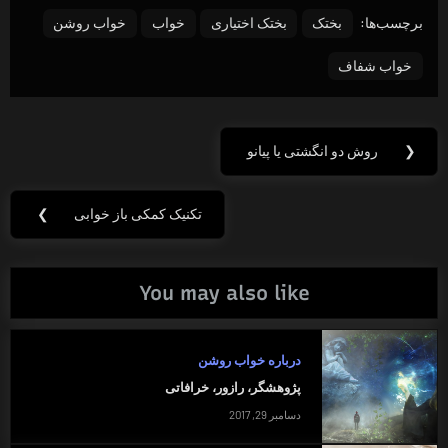
برچسب‌ها:
بختک
بختک اختیاری
خواب
خواب روشن
خواب شفاف
راهبری
❮
روش دو انگشتی یا پیانو
Previous
نوشته
Post:
تکنیک کمکی باز خوابی
❯
Next
Post:
You may also like
درباره خواب روشن
پژوهشگر، رازور، خرافاتی
دسامبر 29, 2017