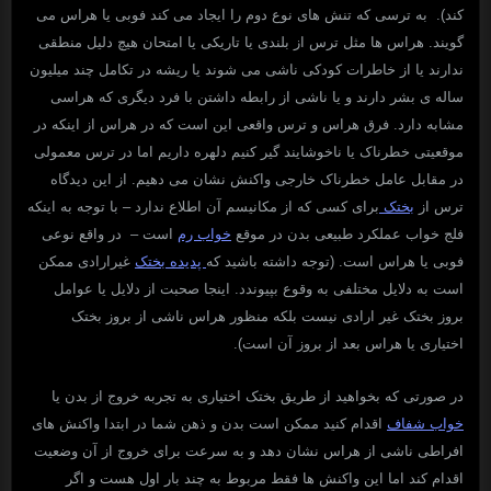
کند). به ترسی که تنش های نوع دوم را ایجاد می کند فوبی یا هراس می
گویند. هراس ها مثل ترس از بلندی یا تاریکی یا امتحان هیچ دلیل منطقی
ندارند یا از خاطرات کودکی ناشی می شوند یا ریشه در تکامل چند میلیون
ساله ی بشر دارند و یا ناشی از رابطه داشتن با فرد دیگری که هراسی
مشابه دارد. فرق هراس و ترس واقعی این است که در هراس از اینکه در
موقعیتی خطرناک یا ناخوشایند گیر کنیم دلهره داریم اما در ترس معمولی
در مقابل عامل خطرناک خارجی واکنش نشان می دهیم. از این دیدگاه
ترس از
بختک
برای کسی که از مکانیسم آن اطلاع ندارد – با توجه به اینکه
فلج خواب عملکرد طبیعی بدن در موقع
خواب رم
است – در واقع نوعی
فوبی یا هراس است. (توجه داشته باشید که
پدیده بختک
غیرارادی ممکن
است به دلایل مختلفی به وقوع بپیوندد. اینجا صحبت از دلایل یا عوامل
بروز بختک غیر ارادی نیست بلکه منظور هراس ناشی از بروز بختک
اختیاری یا هراس بعد از بروز آن است).
در صورتی که بخواهید از طریق بختک اختیاری به تجربه خروج از بدن یا
خواب شفاف
اقدام کنید ممکن است بدن و ذهن شما در ابتدا واکنش های
افراطی ناشی از هراس نشان دهد و به سرعت برای خروج از آن وضعیت
اقدام کند اما این واکنش ها فقط مربوط به چند بار اول هست و اگر