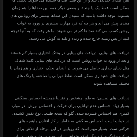
نفر، صدای خندیدن بلند و از این قبیل صداها شنیده می شوند. بعضی ها
ممکن است فقط یک یا چند تا و بعضی دیگر همه این صداها را هم زمان
بشنوند. توجه داشته باشید که شنیدن این صداها بیشتر برای رویابین های
مبتدی پیش می آید و هر چه که فرد مهارت بیشتری در ورود به خواب
روشن کسب می کند صداها کم تر می شوند اما هر وقت که به آنها توجه
کنید از پس زمینه خارج شده و زنده و بلند به گوش می رسند.
دریافت های بینایی: دریافت های بینایی در بختک اختیاری بسیار کم هستند
و بعد از ورود به خواب روشن است که دریافت های بینایی کاملا شفاف
مثل دنیای بیداری حاصل می شوند. در ابتدای بختک اختیاری و هم زمان با
دریافت های شنیداری ممکن است نقاط نورانی یا صاعقه یا رنگ های
مختلف مشاهده شوند.
دریافت های لمسی: به طور مشخص و تقریبا همیشه احساس سنگینی
بسیار زیاد احساس عدم توانایی برای حرکت و احساس لرزش. در موارد
کمتری هم احساس فشرده شدن گلو که نتیجه طبیعی نوع نفس کشیدن
در خواب است. احساس سنگینی به خاطر از کار افتادن ماهیچه های
حرکتی ست. بسیار مهم است که رویابین در این مرحله از تلاش برای
حرکت جلوگیری کند مگر اینکه بخواهد از این وضعیت خارج شود. در این