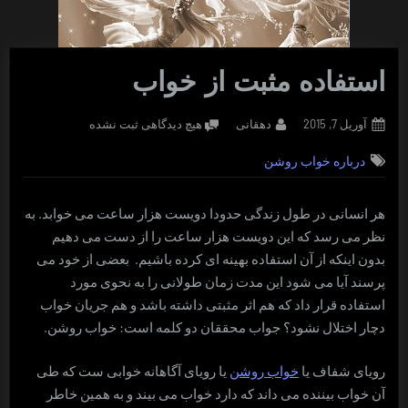
استفاده مثبت از خواب
Posted
By
برای
آوریل 7, 2015
دهقانی
هیچ دیدگاهی
ثبت نشده
on
استفاده
درباره خواب روشن
مثبت
از
خواب
هر انسانی در طول زندگی حدودا دویست هزار ساعت می خوابد. به
نظر می رسد که این دویست هزار ساعت را از دست می دهیم
بدون اینکه از آن استفاده بهینه ای کرده باشیم. بعضی از خود می
پرسند آیا می شود این مدت زمان طولانی را به نحوی مورد
استفاده قرار داد که هم اثر مثبتی داشته باشد و هم جریان خواب
دچار اختلال نشود؟ جواب محققان دو کلمه است: خواب روشن.
رویای شفاف یا
خواب روشن
یا رویای آگاهانه خوابی ست که طی
آن خواب بیننده می داند که دارد خواب می بیند و به همین خاطر