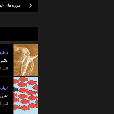
راهبری
❮
آموزه های خ
Previous
نوشته
Post:
دربار
علایم 
اکتبر 9, 2015
دربار
ذهن پ
اکتبر 25, 2015