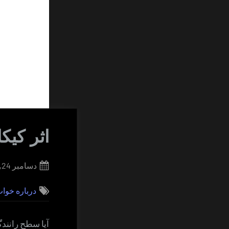
اثر کی
Posted
دسامبر 24, 2017
on
درباره خوا
آیا سطح رانند