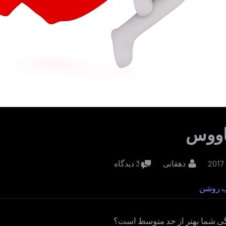
کاووس
By
برای
دهقانی
3 دیدگاه
اثر
ب روشن
کیکاووس
گی شما بهتر از حد متوسط است؟