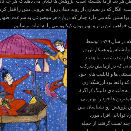
ن هر یک از ما نشسته است. پژوهش ها نشان می دهند که هر چه نادا
ست. انگار که در بسیاری از رویدادهای روزانه نیرویی ذهن را قفل کرده 
 توانستن نگه می دارد چنان که درباره هر موضوعی به سرعت اظهارن
 خواهیم این برتر و بهتر بودن کیکاووسی را به اثبات برسانیم.
طی پژوهشی که در سال ۱۹۹۹ توسط
(روانشناس) و همکارش در
جام شد، شصت تا هفتاد
انی که در آزمایش شرکت
نستنی ها و قابلیت های خود
چه که واقعا بود ارزشگذاری
به قاعده ی دانینگ کراگر).
یفترین ها خود را بهتر می
این پژوهش روانشناسان پس
 توانایی افراد مورد
 چند تست گرفتند از جمله
 ریاضیات و دستور زبان.