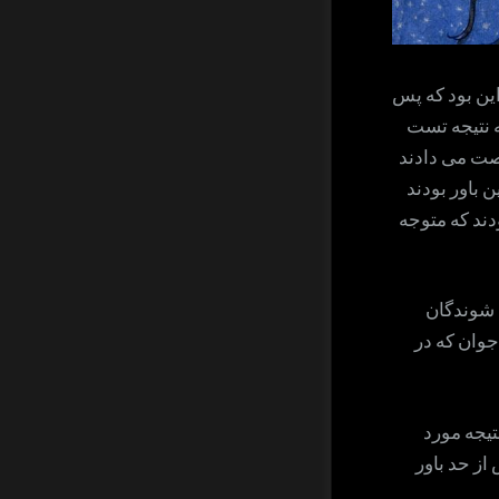
ین بود که پس
ه نتیجه تست
رصت می دادند
 باور بودند
دند که متوجه
ی انجام گرفت ۹۰ درصد پرسش شوندگان
جوان که در
تیجه مورد
 از حد باور