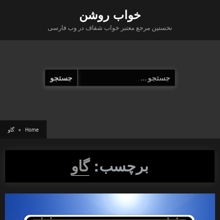
Ski
خواب روشن
t
نخستین مرجع معتبر خواب شفاف در وب فارسی
conten
جستجو
برای:
Home
گاو
برچسب:
گاو