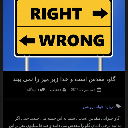
گاو، مقدس است و خدا زیر میز را نمی بیند
Posted
By
برای
دسامبر 27, 2017
دهقانی
۱ دیدگاه
on
گاو،
مقدس
درباره خواب روشن
است
و
“گاو حیوانی مقدس است”. شما به این جمله می خندید حتی اگر
خدا
بدانید برخی ادیان گاو را مقدس می دانند و صدها میلیون نفر بر این
زیر