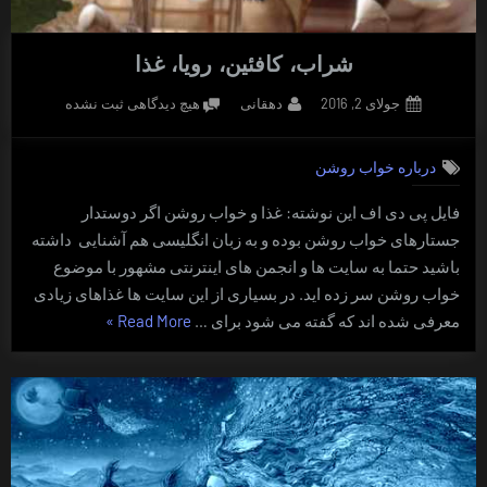
شراب، کافئین، رویا، غذا
Posted
By
برای
جولای 2, 2016
دهقانی
هیچ دیدگاهی
ثبت نشده
on
شراب،
کافئین،
درباره خواب روشن
رویا،
غذا
فایل پی دی اف این نوشته: غذا و خواب روشن اگر دوستدار
جستارهای خواب روشن بوده و به زبان انگلیسی هم آشنایی داشته
باشید حتما به سایت ها و انجمن های اینترنتی مشهور با موضوع
خواب روشن سر زده اید. در بسیاری از این سایت ها غذاهای زیادی
“شراب،
معرفی شده اند که گفته می شود برای …
Read More
»
کافئین،
رویا،
غذا”