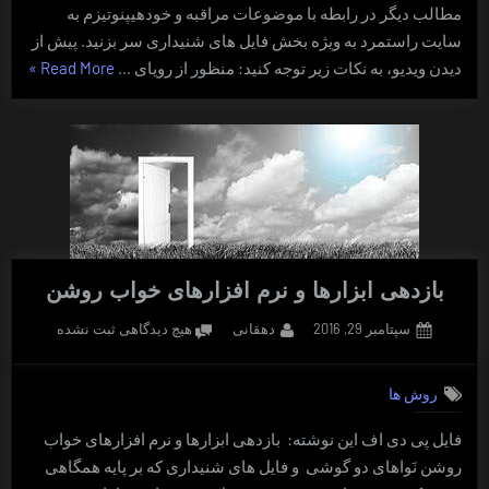
توسط
مطالب دیگر در رابطه با موضوعات مراقبه و خودهیپنوتیزم به
سایت
سایت راستمرد به ویژه بخش فایل های شنیداری سر بزنید. پیش از
راستمرد)
“ویدیو
دیدن ویدیو، به نکات زیر توجه کنید: منظور از رویای …
Read More
»
آموزش
رویای
شفاف
(تهیه
شده
توسط
سایت
راستمر
بازدهی ابزارها و نرم افزارهای خواب روشن
Posted
By
برای
سپتامبر 29, 2016
دهقانی
هیچ دیدگاهی
ثبت نشده
on
بازدهی
ابزارها
روش ها
و
نرم
فایل پی دی اف این نوشته: بازدهی ابزارها و نرم افزارهای خواب
افزارهای
روشن نَواهای دو گوشی و فایل های شنیداری که بر پایه همگاهی
خواب
روشن