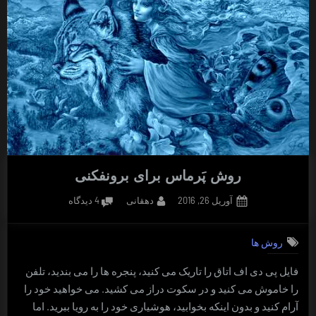
روش پَرماس برای برونفکنی
Posted
By
برای
آوریل 26, 2016
دهقانی
4 دیدگاه
on
روش
پَرماس
روش ها
برای
برونفکنی
فایل پی دی اف اتاق را تاریک می کنید، پنجره ها را می بندید، تلفن
را خاموش می کنید و در سکوت دراز می کشید. می خواهید خود را
آرام کنید و بدون اینکه بخوابید، هوشیاری خود را به رویا ببرید. اما