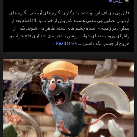
آرمیتی
و
فایل پی دی اف این نوشته: ماندگاری نگاره های آرمیتی نگاره های
نگه
آرمیتی تصاویر بی معنی هستند که پیش از خواب یا بلافاصله بعد از
داری
توجه
بیداری در زمینه ی سیاه چشم های بسته ظاهر می شوند. یکی از
بر
راههای ورود به دنیای خواب روشن یا تجربه ی اختیاری فلج خواب و
آنها
“نگاره
خروج از جسم، نگه داشتن …
Read More
»
های
آرمیتی
و
نگه
داری
توجه
بر
آنها”