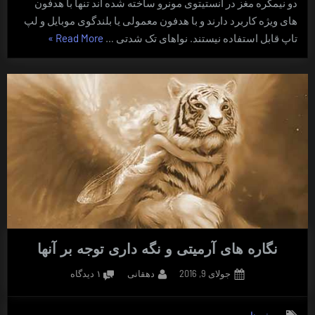
دو نیمکره مغز در انستیتوی مونرو ساخته شده اند تنها با هدفون
های ویژه کاربرد دارند و با هدفون معمولی یا بلندگوی موبایل و لپ
“بازدهی
تاپ قابل استفاده نیستند. نواهای تک شدتی …
Read More
»
ابزارها
و
نرم
افزارهای
خواب
روشن”
نگاره های آرمیتی و نگه داری توجه بر آنها
Posted
By
برای
جولای 9, 2016
دهقانی
۱ دیدگاه
on
نگاره
های
روش ها