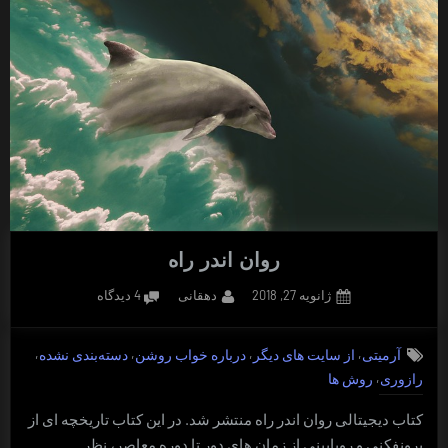
روان اندر راه
Posted
By
برای
ژانویه 27, 2018
دهقانی
4 دیدگاه
on
روان
اندر
,
,
,
,
آرمیتی
از سایت های دیگر
درباره خواب روشن
دسته‌بندی نشده
راه
,
رازوری
روش ها
کتاب دیجیتالی روان اندر راه منتشر شد. در این کتاب تاریخچه ای از
برونفکنی و رویابینی از زمان های دور تا دوره معاصر، نظر