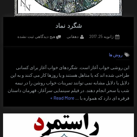
شگرد نماد
Posted
By
برای
ژانویه 25, 2017
دهقانی
هیچ دیدگاهی
ثبت نشده
on
شگرد
نماد
روش ها
این روشی خواب آغاز است. شگردهای خواب آغاز برای کسانی
طراحی شده اند که یا متاهل هستند و یا روزها کار می کنند و به این
دلایل یا دلایل مشابه نمی توانند تمرینات خواب روشن را در نیمه
شب یا سحر انجام دهند. در فیلم سینمایی سرآغاز، قهرمان داستان
“شگرد
فرفره ای دارد که همواره با …
Read More
»
نماد”