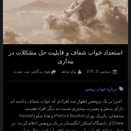
استعداد خواب شفاف و قابلیت حل مشکلات در
بیداری
Posted
By
برای
دسامبر 12, 2015
پیام شاهد
هیچ دیدگاهی
ثبت نشده
on
استعداد
خواب
درباره خواب روشن
شفاف
و
اخیرا در یک پژوهش اظهار شد افرادی که خواب شفاف داشته ­اند
قابلیت
دارای بینش و بصیرت بیشتری نسبت به دیگر افراد هستند.
حل
مشکلات
محققان، پاتریک بورک (Patrick Bourke) و هانا شاو (Hannah
در
Shaw) از دانشگاه لینکلن انگلستان در یک پژوهش اعلام کردند: در
بیداری
خواب شفاف افراد بر این موضوع واقف­ اند که در حال خواب …