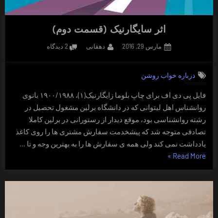
اثر سایگارنیک (قسمت دوم)
Posted
By
برای
مارس 29, 2016
دهقانی
2 دیدگاه
on
اثر
سایگارنیک
درباره خواب روشن
(قسمت
دوم)
فایل پی دی اف برای چاپ بلوما زایگارنیک(۱)، ۱۹۰۰/۱۹۸۸ بانوی
روانشناس اهل لیتوانی که در دانشگاه برلین مشغول تحصیل در
رشته روانشناسی بود، موقع دیدار از رستورانی در برلین کاملا
تصادفی متوجه شد که پیشخدمت سفارش مشتری ها را روی کاغذ
یادداشت نمی کند ولی همه ی سفارش ها را به بهترین وجه و تا …
“اثر
»
Read More
سایگارنیک
(قسمت
دوم)”