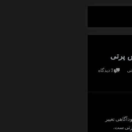
س پرتی
برای
نی
3 دیدگاه
مقابله
با
حواس
پرتی
دآگاهی تغییر
پرتی ست.