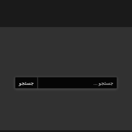
جستجو
برای: