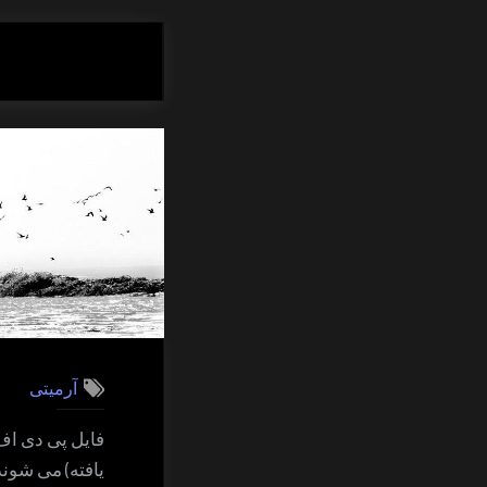
آرمیتی
فایل پی دی اف:
یافته) می شون