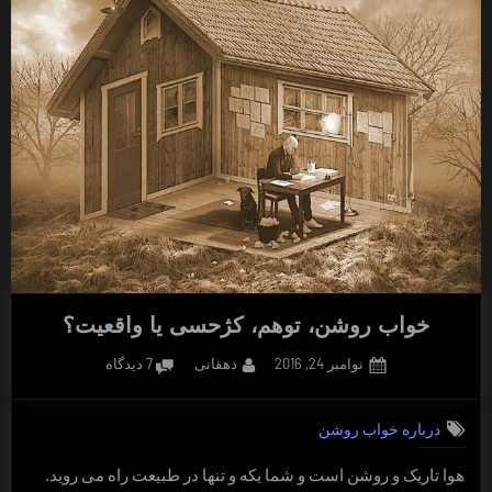
خواب روشن، توهم، کژحسی یا واقعیت؟
Posted
By
برای
نوامبر 24, 2016
دهقانی
7 دیدگاه
on
خواب
روشن،
درباره خواب روشن
توهم،
کژحسی
هوا تاریک و روشن است و شما یکه و تنها در طبیعت راه می روید.
یا