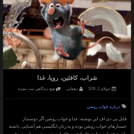
شراب، کافئین، رویا، غذا
Posted
By
برای
جولای 2, 2016
دهقانی
هیچ دیدگاهی
ثبت نشده
on
شراب،
کافئین،
درباره خواب روشن
رویا،
غذا
فایل پی دی اف این نوشته: غذا و خواب روشن اگر دوستدار
جستارهای خواب روشن بوده و به زبان انگلیسی هم آشنایی داشته
باشید حتما به سایت ها و انجمن های اینترنتی مشهور با موضوع