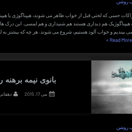
ب روشن
راکات حسی که لختی قبل از خواب ظاهر می شوند، هیپناگوژی یا هیپ
ت هیپناگوژیک هم دیداری هستند هم شنیداری و هم لمسی. این درک 
می بیندیم و خواب آلود هستیم، شروع می شوند. هر چه که بیشتر به
“برزخ
»
Read More
خواب
و
بیداری”
بانوی نیمه برهنه رو
By
Posted
می 17, 2015
دهقانی
on
ب روشن