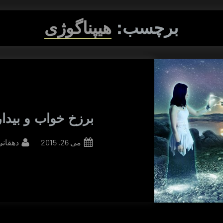
برچسب:
هیپناگوژی
برزخ خواب و بیدا
By
Posted
می 26, 2015
دهقانی
on