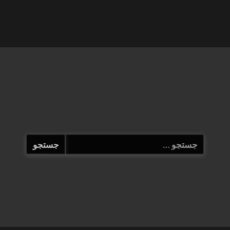
جستجو
برای: