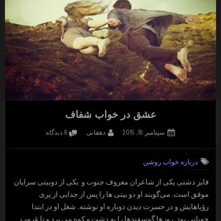
عشق در خواب شفاف
Posted
By
برای
سپتامبر 16, 2015
دهقانی
6 دیدگاه
on
عشق
در
درباره خواب روشن
خواب
شفاف
فایز دشتی یکی از شاعران معروف جنوب و یکی از دوبیتی سرایان
موفق است. می‌گویند او دو بیتی ها را پس از جدایی از پری
رؤیاهایش و در حسرت دیدن دوباره او نوشته. شغل او در ابتدا
چوپانی بود. روزها گوسفندها را به دشت و کوه می برد و تا غروب