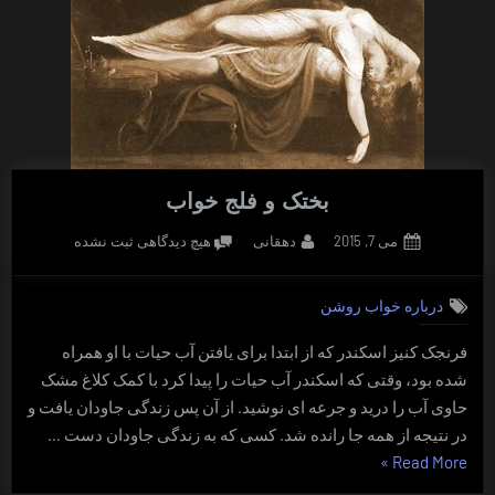
بختک و فلج خواب
Posted
By
برای
می 7, 2015
دهقانی
هیچ دیدگاهی
ثبت نشده
on
بختک
و
درباره خواب روشن
فلج
خواب
فرنجک کنیز اسکندر که از ابتدا برای یافتن آب حیات با او همراه
شده بود، وقتی که اسکندر آب حیات را پیدا کرد با کمک کلاغ مشک
حاوی آب را درید و جرعه ای نوشید. از آن پس زندگی جاودان یافت و
در نتیجه از همه جا رانده شد. کسی که به زندگی جاودان دست …
“بختک
»
Read More
و