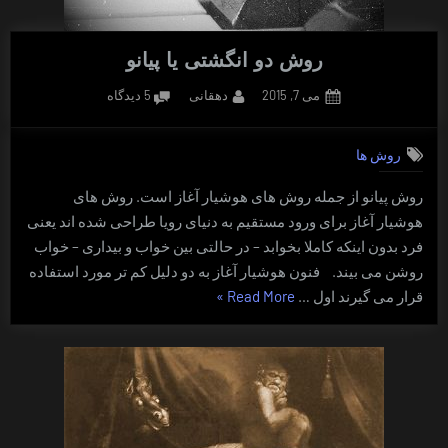
روش دو انگشتی یا پیانو
Posted
By
برای
می 7, 2015
دهقانی
5 دیدگاه
on
روش
دو
روش ها
انگشتی
یا
روش پیانو از جمله روش های هوشیار آغاز است. روش های
پیانو
هوشیار آغاز برای ورود مستقیم به دنیای رویا طراحی شده اند یعنی
فرد بدون اینکه کاملا بخوابد – در حالتی بین خواب و بیداری – خواب
روشن می بیند. فنون هوشیار آغاز به دو دلیل کم تر مورد استفاده
“روش
قرار می گیرند اول …
Read More
»
دو
انگشتی
یا
پیانو”