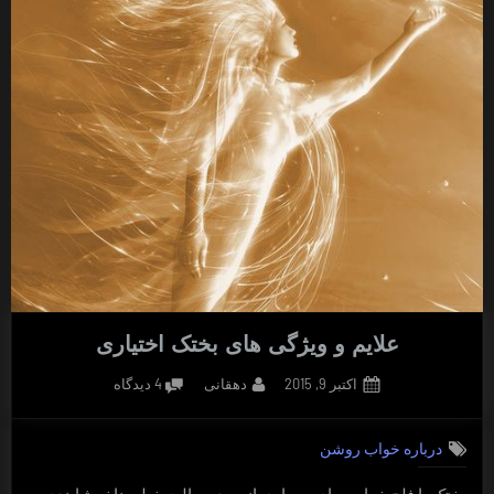
علایم و ویژگی های بختک اختیاری
Posted
By
برای
اکتبر 9, 2015
دهقانی
4 دیدگاه
on
علایم
و
درباره خواب روشن
ویژگی
های
بختک یا فلج خواب برای بسیاری از مردم حالت خیلی ناخوشایندی