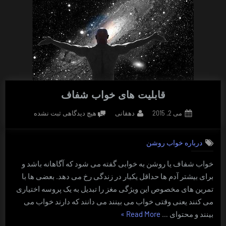
قابلیت های خواب شفاف
Posted
By
برای
می 2, 2015
دهقانی
هیچ دیدگاهی
ثبت نشده
on
قابلیت
های
درباره خواب روشن
خواب
شفاف
خواب شفاف یا روشن به خوابی گفته می شود که آگاهانه باشد و
برای بیشتر آدم ها حداقل یکبار در زندگی رخ می دهد. بعضی ها با
تمرین های مخصوص این ویژگی مغز را تبدیل به یک پروسه اختیاری
می کنند یعنی وقتی خواب می بینند می دانند که دارند خواب می
“قابلیت
بینند و محتوای …
Read More
»
های