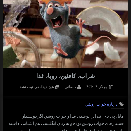
شراب، کافئین، رویا، غذا
Posted
By
برای
جولای 2, 2016
دهقانی
هیچ دیدگاهی
ثبت نشده
on
شراب،
کافئین،
درباره خواب روشن
رویا،
غذا
فایل پی دی اف این نوشته: غذا و خواب روشن اگر دوستدار
جستارهای خواب روشن بوده و به زبان انگلیسی هم آشنایی داشته
باشید حتما به سایت ها و انجمن های اینترنتی مشهور با موضوع