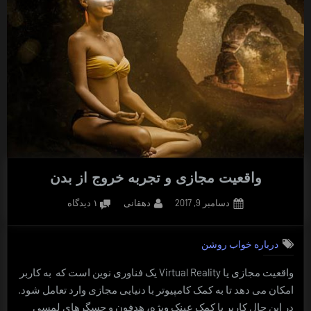
واقعیت مجازی و تجربه خروج از بدن
Posted
By
برای
دسامبر 9, 2017
دهقانی
۱ دیدگاه
on
واقعیت
مجازی
درباره خواب روشن
و
تجربه
واقعیت مجازی یا Virtual Reality یک فناوری نوین است که به کاربر
خروج
امکان می دهد تا به کمک کامپیوتر با دنیایی مجازی وارد تعامل شود.
از
بدن
در این حال کاربر با کمک عینک ویژه، هدفون و حسگرهای لمسی