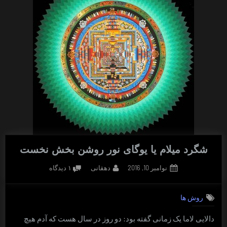
شگرد میلام یا یوگای نور روشن بخش نخست
Posted
By
برای
نوامبر 10, 2016
دهقانی
۱ دیدگاه
on
شگرد
میلام
روش ها
یا
یوگای
دالایی لاما یک زمانی گفته بود: دو روز در سال هست که آدم هیچ
نور