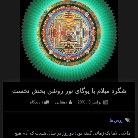
شگرد میلام یا یوگای نور روشن بخش نخست
Posted
By
برای
نوامبر 10, 2016
دهقانی
۱ دیدگاه
on
شگرد
میلام
روش ها
یا
یوگای
دالایی لاما یک زمانی گفته بود: دو روز در سال هست که آدم هیچ
نور