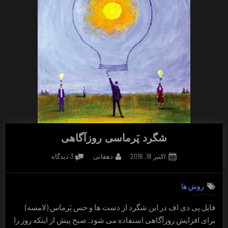
شگرد پَرماسی روزآگاهی
Posted
By
برای
اکتبر 18, 2016
دهقانی
3 دیدگاه
on
شگرد
پَرماسی
روش ها
روزآگاهی
فایل پی دی اف در این شگرد از دست ها و حس پَرماس (لامسه)
برای افزایش روزآگاهی استفاده می شود. صبح پیش از اینکه روز را