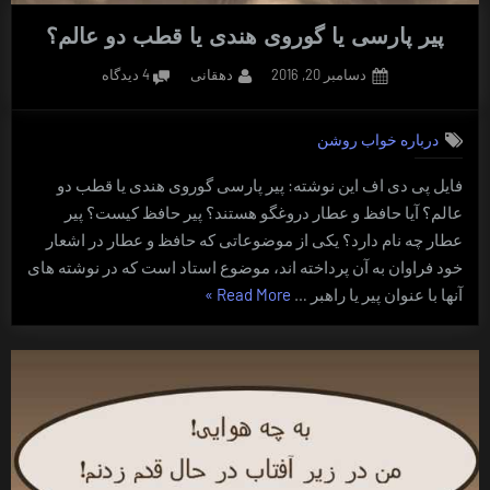
پیر پارسی یا گوروی هندی یا قطب دو عالم؟
Posted
By
برای
دسامبر 20, 2016
دهقانی
4 دیدگاه
on
پیر
پارسی
درباره خواب روشن
یا
گوروی
فایل پی دی اف این نوشته: پیر پارسی گوروی هندی یا قطب دو
هندی
عالم؟ آیا حافظ و عطار دروغگو هستند؟ پیر حافظ کیست؟ پیر
یا
قطب
عطار چه نام دارد؟ یکی از موضوعاتی که حافظ و عطار در اشعار
دو
خود فراوان به آن پرداخته اند، موضوع استاد است که در نوشته های
عالم؟
“پیر
آنها با عنوان پیر یا راهبر …
Read More
»
پارسی
یا
گوروی
هندی
یا
قطب
دو