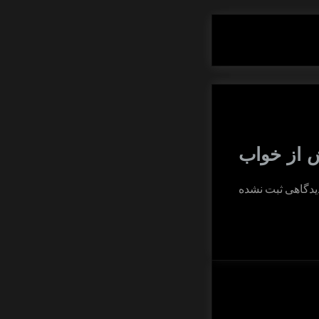
 از خواب
برای
یدگاهی
ثبت نشده
مهار
نگرانی
و
استرس
پیش
از