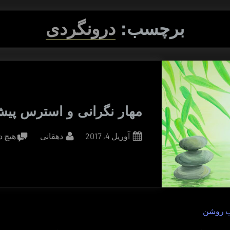
برچسب:
درونگردی
مهار نگرانی و استرس پیش
By
Posted
آوریل 4, 2017
دهقانی
هیچ د
on
ب روشن