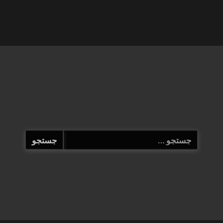
جستجو
برای: