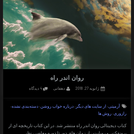
روان اندر راه
Posted
By
برای
ژانویه 27, 2018
دهقانی
4 دیدگاه
on
روان
اندر
,
,
,
,
آرمیتی
از سایت های دیگر
درباره خواب روشن
دسته‌بندی نشده
راه
,
رازوری
روش ها
کتاب دیجیتالی روان اندر راه منتشر شد. در این کتاب تاریخچه ای از
برونفکنی و رویابینی از زمان های دور تا دوره معاصر، نظر