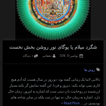
شگرد میلام یا یوگای نور روشن بخش نخست
Posted
By
برای
نوامبر 10, 2016
دهقانی
۱ دیدگاه
on
شگرد
میلام
روش ها
یا
یوگای
دالایی لاما یک زمانی گفته بود: دو روز در سال هست که آدم هیچ
نور
کاری نمی تواند بکند: دیروز و فردا. این گفته نمایش گر نکته بسیار
روشن
بخش
ارزشمند در روحانیت نابِ تبتی ست که اشاره به امروز، زمان حال
نخست
دارد. اشاره به زمان حال، نه تنها در تبت بلکه در سایر شاخه های
“شگرد
بودیسم، در …
Read More
»