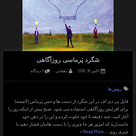
شگرد پَرماسی روزآگاهی
Posted
By
برای
اکتبر 18, 2016
دهقانی
3 دیدگاه
on
شگرد
پَرماسی
روش ها
روزآگاهی
فایل پی دی اف در این شگرد از دست ها و حس پَرماس (لامسه)
برای افزایش روزآگاهی استفاده می شود. صبح پیش از اینکه روز را
آغاز کنید، چند دقیقه با خود خلوت کرده و این را در ذهن خود
جابیندازید که امروز هر جا چیزی را با دست هایتان فشار دهید یا
“شگرد
چیزی روی …
Read More
»