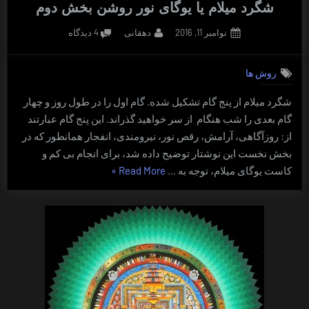
شگرد میلام یا یوگای نور روشن بخش دوم
Posted
By
برای
نوامبر 11, 2016
دهقانی
4 دیدگاه
on
شگرد
میلام
روش ها
یا
یوگای
شگرد میلام از پنج گام تشکیل شده. گام اول را در طول روز و چهار
نور
گام بعدی را شب هنگام از سر خواهید گذراند. این پنج گام عبارتند
روشن
بخش
از: روزآگاهی، آرامش، رقص نور، نیرومندی، انفجار همانطور که در
دوم
بخش نخست این نوشتار توضیح داده شد، برای انجام بی کم و
“شگرد
کاست یوگای میلام، توجه به …
Read More
»
میلام
یا
یوگای
نور
روشن
بخش
دوم”