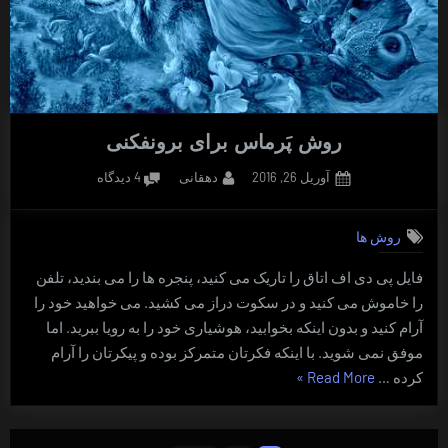
روش پَرماس برای برونفکنی
Posted
By
برای
آوریل 26, 2016
دهقانی
4 دیدگاه
on
روش
پَرماس
روش ها
برای
برونفکنی
فایل پی دی اف اتاق را تاریک می کنید، پنجره ها را می بندید، تلفن
را خاموش می کنید و در سکوت دراز می کشید. می خواهید خود را
آرام کنید و بدون اینکه بخوابید، هوشیاری خود را به رویا ببرید. اما
موفق نمی شوید. با اینکه فکرتان متمرکز بوده و پیکرتان را آرام
“روش
کرده …
Read More
»
پَرماس
برای
صفحه‌بندی