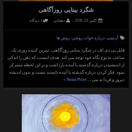
شگرد بینایی روزآگاهی
Posted
By
برای
اکتبر 25, 2016
دهقانی
۱ دیدگاه
on
شگرد
بینایی
,
,
آرمیتی
درباره خواب روشن
روش ها
روزآگاهی
فایل پی دی اف در شگرد بینایی روزآگاهی، تمرین کننده روزی یک
ساعت به نوع نگاه خود توجه می کند. هدف اینست که ذهن را اندکی
از اندیشیدن درباره گذشته یا آینده بازداشت و بر این لحظه متمرکز
نمود. فکر کردن درباره گذشته یا آینده ناپسند نیست و بدون اندیشه
“شگرد
دیروز و فردا نه می …
Read More
»
بینایی
روزآگاهی”