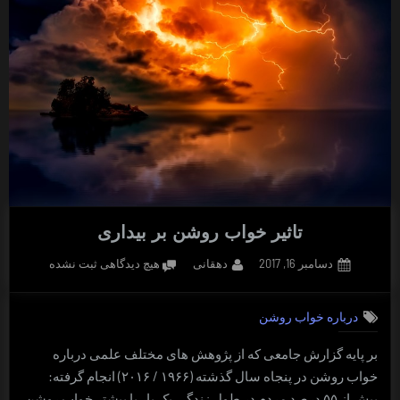
تاثیر خواب روشن بر بیداری
Posted
By
برای
دسامبر 16, 2017
دهقانی
هیچ دیدگاهی
ثبت نشده
on
تاثیر
خواب
درباره خواب روشن
روشن
بر
بر پایه گزارش جامعی که از پژوهش های مختلف علمی درباره
بیداری
خواب روشن در پنجاه سال گذشته (۱۹۶۶ / ۲۰۱۶) انجام گرفته:
بیش از ۵۵ درصد مردم در طول زندگی یک بار یا بیشتر خواب روشن