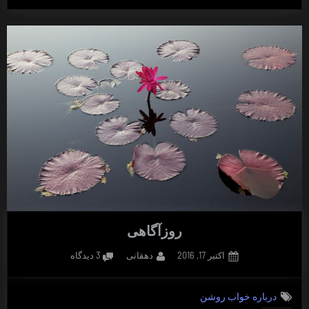
پَرماسی
روزآگاهی”
روزآگاهی
Posted
By
برای
اکتبر 17, 2016
دهقانی
3 دیدگاه
on
روزآگاهی
درباره خواب روشن