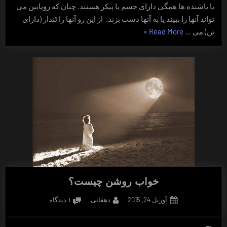
یا باشنده ها همگی دارای جسم یا پیکر هستند. چنان که رویابین می
تواند آنها را ببیند یا به آنها دست بزند. از این رو آنها را تَندار (دارای
“اشباح
تن) می …
Read More
»
در
خواب
روشن
(تَندارها)”
خواب روشن چیست؟
Posted
By
برای
آوریل 24, 2015
دهقانی
۱ دیدگاه
on
خواب
روشن