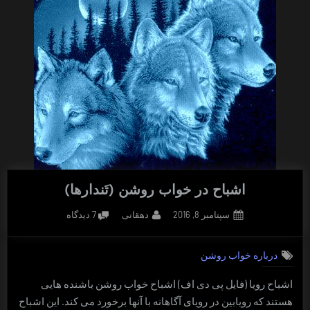
اشباح در خواب روشن (تَندارها)
Posted
By
برای
سپتامبر 8, 2016
دهقانی
7 دیدگاه
on
اشباح
در
درباره خواب روشن
خواب
روشن
اشباح رویا (فایل پی دی اف) اشباح خواب روشن باشنده هایی
(تَندارها)
هستند که رویابین در رویای آگاهانه با آنها برخورد می کند. این اشباح