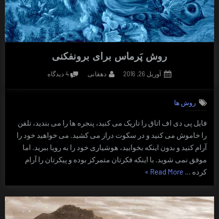
روش پَرماس برای برونفکنی
Posted
By
برای
آوریل 26, 2016
دهقانی
4 دیدگاه
on
روش
پَرماس
روش ها
برای
برونفکنی
فایل پی دی اف اتاق را تاریک می کنید، پنجره ها را می بندید، تلفن
را خاموش می کنید و در سکوت دراز می کشید. می خواهید خود را
آرام کنید و بدون اینکه بخوابید، هوشیاری خود را به رویا ببرید. اما
موفق نمی شوید. با اینکه فکرتان متمرکز بوده و پیکرتان را آرام
“روش
کرده …
Read More
»
پَرماس
برای
برونفکنی”