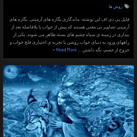
های
روش ها
آرمیتی
و
فایل پی دی اف این نوشته: ماندگاری نگاره های آرمیتی نگاره های
نگه
آرمیتی تصاویر بی معنی هستند که پیش از خواب یا بلافاصله بعد از
داری
توجه
بیداری در زمینه ی سیاه چشم های بسته ظاهر می شوند. یکی از
بر
راههای ورود به دنیای خواب روشن یا تجربه ی اختیاری فلج خواب و
آنها
“نگاره
خروج از جسم، نگه داشتن …
Read More
»
های
آرمیتی
و
نگه
داری
توجه
بر
آنها”