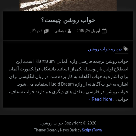
خواب روشن چیست؟
Posted
By
برای
آوریل 24, 2015
دهقانی
۱ دیدگاه
on
خواب
روشن
درباره خواب روشن
چیست؟
خواب روشن ترجمه فارسی واژه آلمانی Klartraum است. این
اصطلاح اولین بار بوسیله یکی از اساتید دانشگاه فرانکفورت آلمان
برای اشاره به خواب آگاهانه به کار برده شد. در زبان انگلیسی برای
اشاره به خواب آگاهانه از واژه lucid Dream استفاده می شود.
خواب روشن در فارسی معادل های دیگری هم دارد: خواب شفاف،
“خواب
خواب …
Read More
»
روشن
چیست؟”
Copyright © 2026 خواب روشن.
Theme: Oceanly News Dark by
ScriptsTown