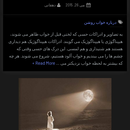
By
Posted
می 26, 2015
دهقانی
on
درباره خواب روشن
به تصاویر و ادراکات حسی که لختی قبل از خواب ظاهر می شوند،
هیپناگوژی یا هیپناگوژیک می گویند. ادراکات هیپناگوژیک هم دیداری
هستند هم شنیداری و هم لمسی. این درک های حسی وقتی که
چشم ها را می بیندیم و خواب آلود هستیم، شروع می شوند. هر چه
“برزخ
که بیشتر به لحظه خواب نزدیکتر می …
Read More
»
خواب
و
بیداری”