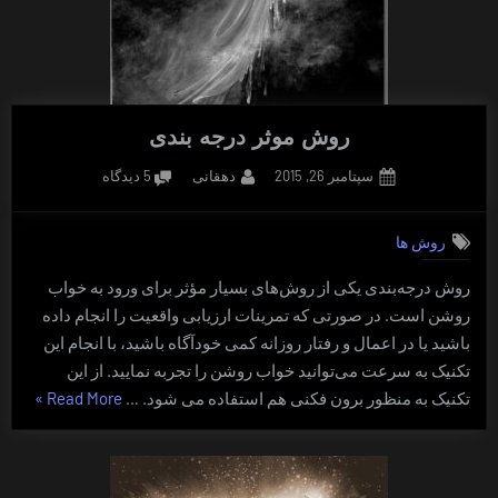
روش موثر درجه بندی
Posted
By
برای
سپتامبر 26, 2015
دهقانی
5 دیدگاه
on
روش
موثر
روش ها
درجه
بندی
روش درجه‌بندی یکی از روش‌های بسیار مؤثر برای ورود به خواب
روشن است. در صورتی که تمرینات ارزیابی واقعیت را انجام داده
باشید یا در اعمال و رفتار روزانه کمی خودآگاه باشید، با انجام این
تکنیک به سرعت می‌توانید خواب روشن را تجربه نمایید. از این
“روش
تکنیک به منظور برون فکنی هم استفاده می شود. …
Read More
»
موثر
درجه
بندی”