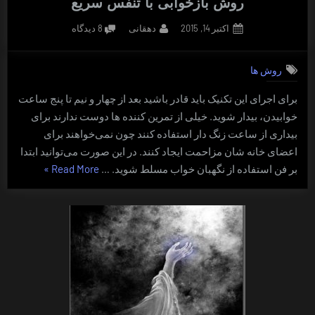
روش بازخوابی با تنفس سریع
Posted
By
برای
اکتبر 14, 2015
دهقانی
8 دیدگاه
on
روش
بازخوابی
روش ها
با
تنفس
برای اجرای این تکنیک باید قادر باشید بعد از چهار و نیم تا پنج ساعت
سریع
خوابیدن، بیدار شوید. خیلی از تمرین کننده ها دوست ندارند برای
بیداری از ساعت زنگ دار استفاده کنند چون نمی‌خواهند برای
اعضای خانه‌ شان مزاحمت ایجاد کنند. در این صورت می‌توانید ابتدا
“روش
بر فن استفاده از نگهبان خواب مسلط شوید. …
Read More
»
بازخوابی
با
تنفس
سریع”