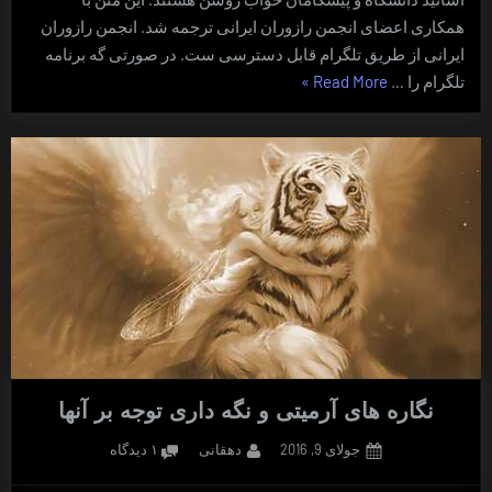
همکاری اعضای انجمن رازوران ایرانی ترجمه شد. انجمن رازوران
ایرانی از طریق تلگرام قابل دسترسی ست. در صورتی گه برنامه
“درباره
تلگرام را …
Read More
»
تَندارها،
منِ
رویا
و
شگرد
آیینه”
نگاره های آرمیتی و نگه داری توجه بر آنها
Posted
By
برای
جولای 9, 2016
دهقانی
۱ دیدگاه
on
نگاره