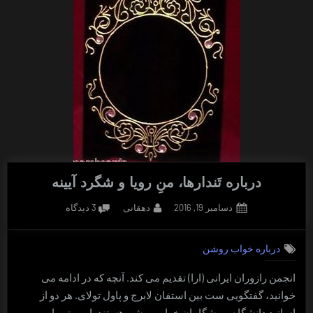
درباره تَندارها، منِ رویا و شگرد آیینه
Posted
By
برای
دسامبر 19, 2016
دهقانی
3 دیدگاه
on
درباره
تَندارها،
درباره خواب روشن
منِ
رویا
انجمن رازوران ایرانی (ارا) تقدیم می کند. آنچه که در ادامه می
و
خوانید، گفتگویی ست بین استفان لابرج و پاول تولای. هر دو از
شگرد
آیینه
اساتید دانشگاه و پیشگامان خواب روشن هستند. این متن با