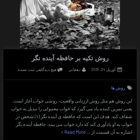
روش تکیه بر حافظه آینده نگر
Posted
By
برای
آوریل 24, 2015
دهقانی
هیچ دیدگاهی
ثبت نشده
on
روش
تکیه
روش ها
بر
حافظه
این روش هم مثل روش ارزیابی واقعیت، روشی خواب آغاز است.
آینده
یعنی تمرین کننده یاد می گیرد که خواب معمولی را تبدیل به خواب
نگر
شفاف کند. هدف این است که حافظه ی آینده نگر (۱) شخص در
خواب به او یادآوری کند که دارد خواب می بیند. حافظه آینده نگر
“روش
اشاره به آن قسمت از …
Read More
»
تکیه