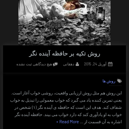
روش تکیه بر حافظه آینده نگر
Posted
By
برای
آوریل 24, 2015
دهقانی
هیچ دیدگاهی
ثبت نشده
on
روش
تکیه
روش ها
بر
حافظه
این روش هم مثل روش ارزیابی واقعیت، روشی خواب آغاز است.
آینده
یعنی تمرین کننده یاد می گیرد که خواب معمولی را تبدیل به خواب
نگر
شفاف کند. هدف این است که حافظه ی آینده نگر (۱) شخص در
خواب به او یادآوری کند که دارد خواب می بیند. حافظه آینده نگر
“روش
اشاره به آن قسمت از …
Read More
»
تکیه