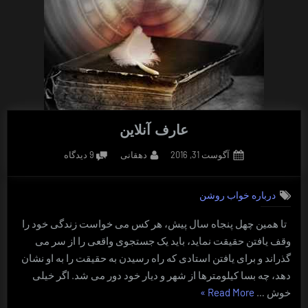
عارف آنلاین
Posted
By
برای
آگوست 31, 2016
دهقانی
9 دیدگاه
on
عارف
آنلاین
درباره خواب روشن
تا همین چهل پنجاه سال پیش، هر کس می خواست زندگی خود را
وقف یافتن حقیقت نماید، باید یک جستجوی واقعی را از سر می
گذراند و برای یافتن استادی که راه رسیدن به حقیقت را به او نشان
دهد، چه بسا کیلومترها از شهر و دیار خود دور می شد. اگر خیلی
“عارف
خوش …
Read More
»