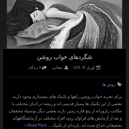
شگردهای خواب روشن
Posted
By
برای
آوریل 16, 2015
دهقانی
8 دیدگاه
on
شگردهای
خواب
روش ها
روشن
برای تجربه خواب روشن راهها و تکنیک های بیشماری وجود دارند.
بعضی از این تکنیک ها بسیار قدیمی اند و ریشه در ادیان مختلف یا
مکاتب رازورانه از پنج قاره زمین دارند بعضی دیگر بوسیله محققان
و بعد از آزمایش های فراوان روی افراد مختلف در آزمایشگاههای
“شگردهای
تحقیقاتی ابداع شده اند. پاره ای از تکنیک …
Read More
»