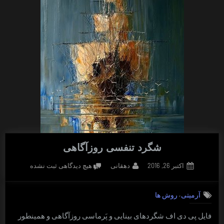
شگرد تنفسی روزآگاهی
Posted
By
برای
اکتبر 26, 2016
دهقانی
هیچ دیدگاهی
ثبت نشده
on
شگرد
تنفسی
,
آرمیتی
روش ها
روزآگاهی
فایل پی دی اف شگردهای بینایی و پَرماسی روزآگاهی و همینطور