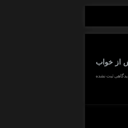
 از خواب
برای
یدگاهی
ثبت نشده
مهار
نگرانی
و
استرس
پیش
از