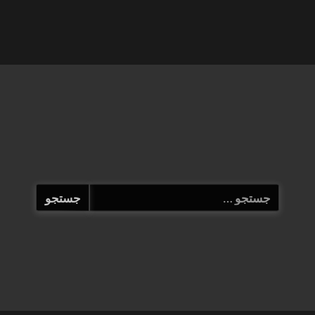
جستجو
برای: