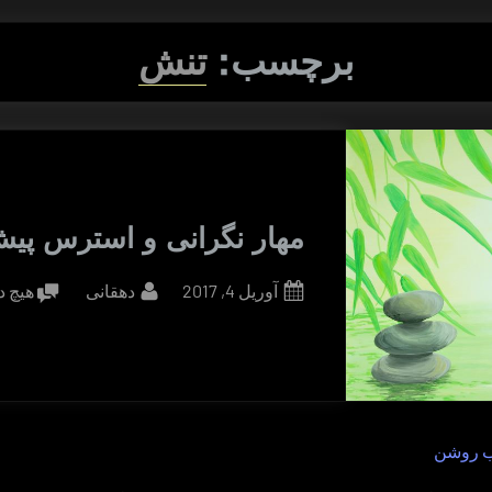
برچسب:
تنش
مهار نگرانی و استرس پیش
By
Posted
آوریل 4, 2017
دهقانی
هیچ د
on
ب روشن