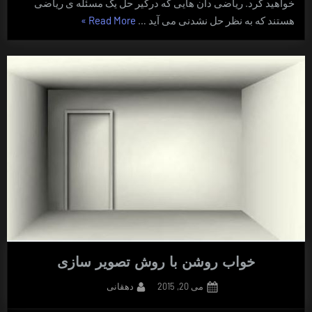
خواهید کرد. ریاضی دان هایی که درگیر حل یک مسئله ی ریاضی
“تنفس
هستند که به نظر حل نشدنی می آید …
Read More
»
پنج
ده”
خواب روشن با روش تصویر سازی
By
Posted
می 20, 2015
دهقانی
on