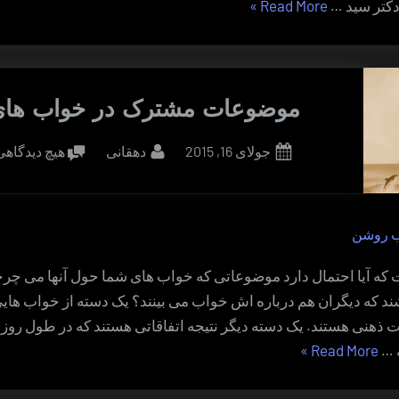
“خواب
دکتر سید …
Read More
»
روشن
و
رویای
صادقه”
موضوعات مشترک در خواب های 
By
Posted
جولای 16, 2015
دهقانی
هیچ دیدگاه
on
ب روشن
که آیا احتمال دارد موضوعاتی که خواب های شما حول آنها می چر
د که دیگران هم درباره اش خواب می بینند؟ یک دسته از خواب هایی
 ذهنی هستند. یک دسته دیگر نتیجه اتفاقاتی هستند که در طول روز با
“موضوعات
ه …
Read More
»
مشترک
در