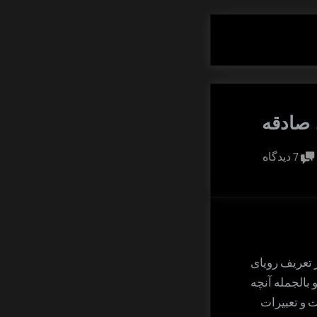
صادقه
برای
7 دیدگاه
خواب
روشن
و
رویای
صادقه
 تعریف رویای
بالجمله آنچه
ت و تعبیرات