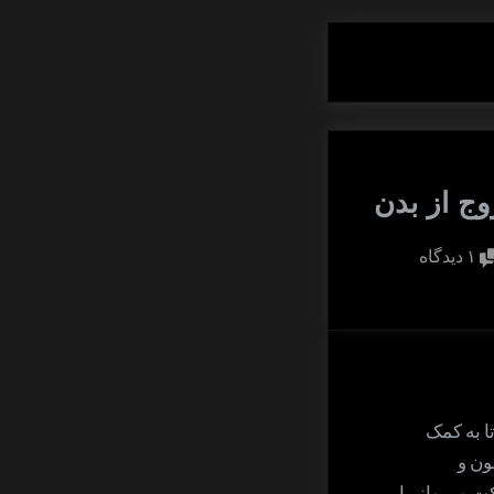
ج از بدن
برای
۱ دیدگاه
واقعیت
مجازی
و
تجربه
خروج
دهد تا به کمک
از
ون و
بدن
 و پرواز را