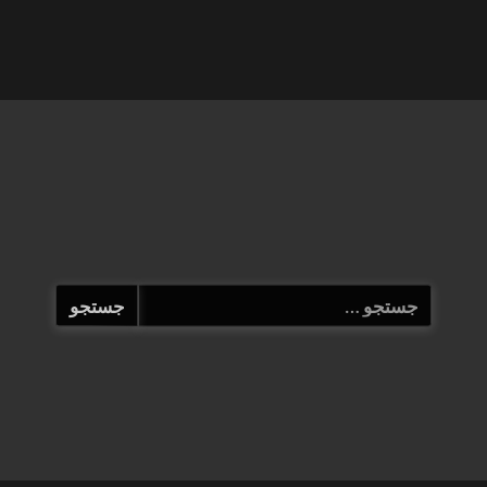
جستجو
برای: