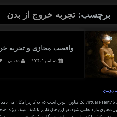
برچسب:
تجربه خروج از بدن
واقعیت مجازی و تجربه خرو
By
Posted
دسامبر 9, 2017
دهقانی
on
ب روشن
واقعیت مجازی یا Virtual Reality یک فناوری نوین است که به کاربر امکان می 
یایی مجازی وارد تعامل شود. در این حال کاربر با کمک عینک ویژه، هدف
(دستکش یا کلاه یا صندلی یا هر دستگاه دیگر که حس لمس و حرکت