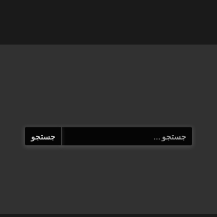
جستجو
برای: