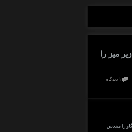
ر میز را
برای
۱ دیدگاه
گاو،
مقدس
است
و
خدا
گاو را مقدس
زیر