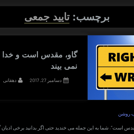
برچسب:
تایید جمعی
گاو، مقدس است و خدا زی
نمی بیند
By
Posted
دسامبر 27, 2017
دهقانی
on
ب روشن
قدس است”. شما به این جمله می خندید حتی اگر بدانید برخی ادیان 