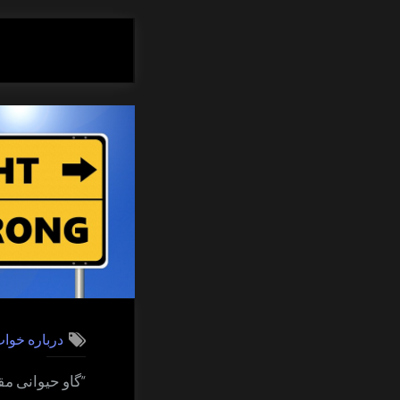
درباره خوا
“گاو حیوانی م