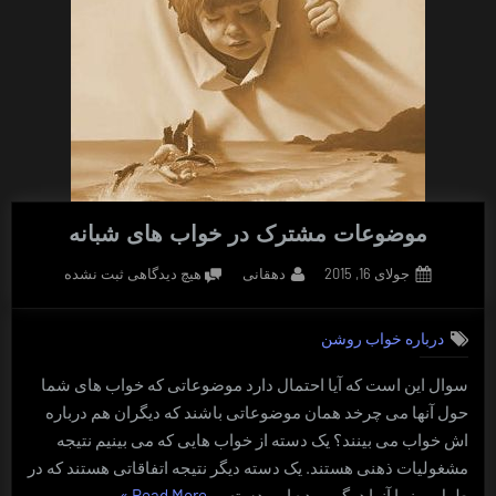
موضوعات مشترک در خواب های شبانه
Posted
By
برای
جولای 16, 2015
دهقانی
هیچ دیدگاهی
ثبت نشده
on
موضوعات
مشترک
درباره خواب روشن
در
خواب
سوال این است که آیا احتمال دارد موضوعاتی که خواب های شما
های
حول آنها می چرخد همان موضوعاتی باشند که دیگران هم درباره
شبانه
اش خواب می بینند؟ یک دسته از خواب هایی که می بینیم نتیجه
مشغولیات ذهنی هستند. یک دسته دیگر نتیجه اتفاقاتی هستند که در
“موضوعات
طول روز با آنها درگیر بوده ایم. دسته …
Read More
»