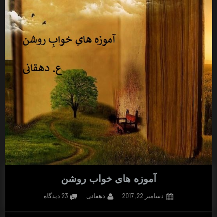
آموزه های خواب روشن
Posted
By
برای
دسامبر 22, 2017
دهقانی
23 دیدگاه
on
آموزه
های