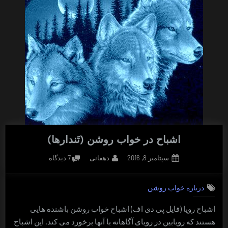
اشباح در خواب روشن (تَندارها)
Posted
By
برای
سپتامبر 8, 2016
دهقانی
7 دیدگاه
on
اشباح
در
درباره خواب روشن
خواب
روشن
اشباح رویا (فایل پی دی اف) اشباح خواب روشن باشنده هایی
(تَندارها)
هستند که رویابین در رویای آگاهانه با آنها برخورد می کند. این اشباح